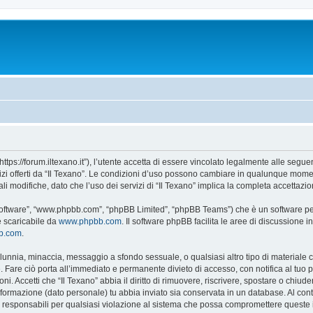
“https://forum.iltexano.it”), l’utente accetta di essere vincolato legalmente alle segue
vizi offerti da “Il Texano”. Le condizioni d’uso possono cambiare in qualunque momen
 modifiche, dato che l’uso dei servizi di “Il Texano” implica la completa accettazio
B software”, “www.phpbb.com”, “phpBB Limited”, “phpBB Teams”) che è un software per
e scaricabile da
www.phpbb.com
. Il software phpBB facilita le aree di discussione
bb.com
.
 calunnia, minaccia, messaggio a sfondo sessuale, o qualsiasi altro tipo di materiale
 Fare ciò porta all’immediato e permanente divieto di accesso, con notifica al tuo pro
ni. Accetti che “Il Texano” abbia il diritto di rimuovere, riscrivere, spostare o chi
 informazione (dato personale) tu abbia inviato sia conservata in un database. Al 
i responsabili per qualsiasi violazione al sistema che possa compromettere queste 