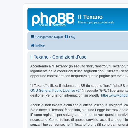
Il Texano
Il forum più pazzo del web
Collegamenti Rapidi
FAQ
Indice
Il Texano - Condizioni d’uso
Accedendo a “Il Texano” (in seguito “noi”, “nostro”, “Il Texano”, 
legalmente dalle condizioni d’uso seguenti non utilizzare i ser
opportuno controllare con frequenza queste pagine per eventuali
“Il Texano” utilizza il sistema phpBB (in seguito “loro”, “phpB
GNU General Public License v2
” (in seguito “GPL”) liberament
gestione. Per ulteriori informazioni su phpBB:
https://www.php
Accetti di non inviare alcun tipo di offesa, oscenità, volgarità,
Stato dove “Il Texano” è ospitato, o di una Legge internazionale.
IP sono registrati per salvaguardare e rinforzare queste condizio
necessario. Come fruitore di questo servizio, accetti che ogni
senza il tuo consenso, né “Il Texano” o phpBB sono da riteners