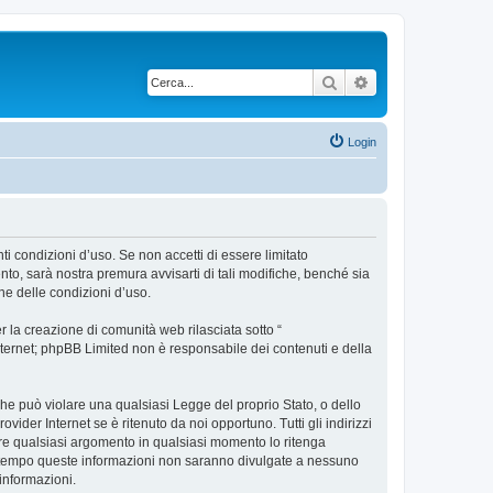
Cerca
Ricerca avanzata
Login
nti condizioni d’uso. Se non accetti di essere limitato
to, sarà nostra premura avvisarti di tali modifiche, benché sia
ne delle condizioni d’uso.
 la creazione di comunità web rilasciata sotto “
 internet; phpBB Limited non è responsabile dei contenuti e della
 che può violare una qualsiasi Legge del proprio Stato, o dello
vider Internet se è ritenuto da noi opportuno. Tutti gli indirizzi
udere qualsiasi argomento in qualsiasi momento lo ritenga
contempo queste informazioni non saranno divulgate a nessuno
informazioni.