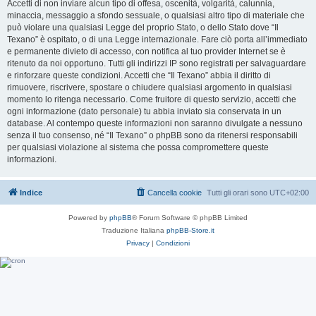
Accetti di non inviare alcun tipo di offesa, oscenità, volgarità, calunnia,
minaccia, messaggio a sfondo sessuale, o qualsiasi altro tipo di materiale che
può violare una qualsiasi Legge del proprio Stato, o dello Stato dove “Il
Texano” è ospitato, o di una Legge internazionale. Fare ciò porta all’immediato
e permanente divieto di accesso, con notifica al tuo provider Internet se è
ritenuto da noi opportuno. Tutti gli indirizzi IP sono registrati per salvaguardare
e rinforzare queste condizioni. Accetti che “Il Texano” abbia il diritto di
rimuovere, riscrivere, spostare o chiudere qualsiasi argomento in qualsiasi
momento lo ritenga necessario. Come fruitore di questo servizio, accetti che
ogni informazione (dato personale) tu abbia inviato sia conservata in un
database. Al contempo queste informazioni non saranno divulgate a nessuno
senza il tuo consenso, né “Il Texano” o phpBB sono da ritenersi responsabili
per qualsiasi violazione al sistema che possa compromettere queste
informazioni.
Indice
Cancella cookie
Tutti gli orari sono
UTC+02:00
Powered by
phpBB
® Forum Software © phpBB Limited
Traduzione Italiana
phpBB-Store.it
Privacy
|
Condizioni