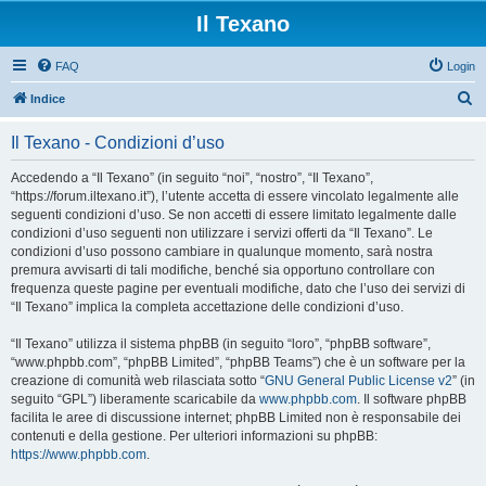
Il Texano
FAQ
Login
C
Indice
e
Il Texano - Condizioni d’uso
r
c
Accedendo a “Il Texano” (in seguito “noi”, “nostro”, “Il Texano”,
“https://forum.iltexano.it”), l’utente accetta di essere vincolato legalmente alle
a
seguenti condizioni d’uso. Se non accetti di essere limitato legalmente dalle
condizioni d’uso seguenti non utilizzare i servizi offerti da “Il Texano”. Le
condizioni d’uso possono cambiare in qualunque momento, sarà nostra
premura avvisarti di tali modifiche, benché sia opportuno controllare con
frequenza queste pagine per eventuali modifiche, dato che l’uso dei servizi di
“Il Texano” implica la completa accettazione delle condizioni d’uso.
“Il Texano” utilizza il sistema phpBB (in seguito “loro”, “phpBB software”,
“www.phpbb.com”, “phpBB Limited”, “phpBB Teams”) che è un software per la
creazione di comunità web rilasciata sotto “
GNU General Public License v2
” (in
seguito “GPL”) liberamente scaricabile da
www.phpbb.com
. Il software phpBB
facilita le aree di discussione internet; phpBB Limited non è responsabile dei
contenuti e della gestione. Per ulteriori informazioni su phpBB:
https://www.phpbb.com
.