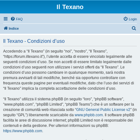
Il Texano
FAQ
Login
C
Indice
e
Il Texano - Condizioni d’uso
r
c
Accedendo a “Il Texano” (in seguito “noi”, “nostro”, “Il Texano”,
“https://forum.iltexano.it”), l’utente accetta di essere vincolato legalmente alle
a
seguenti condizioni d’uso. Se non accetti di essere limitato legalmente dalle
condizioni d’uso seguenti non utilizzare i servizi offerti da “Il Texano”. Le
condizioni d’uso possono cambiare in qualunque momento, sarà nostra
premura avvisarti di tali modifiche, benché sia opportuno controllare con
frequenza queste pagine per eventuali modifiche, dato che l’uso dei servizi di
“Il Texano” implica la completa accettazione delle condizioni d’uso.
“Il Texano” utilizza il sistema phpBB (in seguito “loro”, “phpBB software”,
“www.phpbb.com”, “phpBB Limited”, “phpBB Teams”) che è un software per la
creazione di comunità web rilasciata sotto “
GNU General Public License v2
” (in
seguito “GPL”) liberamente scaricabile da
www.phpbb.com
. Il software phpBB
facilita le aree di discussione internet; phpBB Limited non è responsabile dei
contenuti e della gestione. Per ulteriori informazioni su phpBB:
https://www.phpbb.com
.