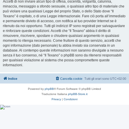
Accetti di non inviare alcun tipo di offesa, oscenità, volgarità, calunnia,
minaccia, messaggio a sfondo sessuale, o qualsiasi altro tipo di materiale che
può violare una qualsiasi Legge del proprio Stato, o dello Stato dove “Il
Texano” è ospitato, o di una Legge internazionale. Fare ciò porta all’immediato
e permanente divieto di accesso, con notifica al tuo provider Internet se è
ritenuto da noi opportuno. Tutti gli indirizzi IP sono registrati per salvaguardare
e rinforzare queste condizioni. Accetti che “Il Texano” abbia il diritto di
rimuovere, riscrivere, spostare o chiudere qualsiasi argomento in qualsiasi
momento lo ritenga necessario. Come fruitore di questo servizio, accetti che
ogni informazione (dato personale) tu abbia inviato sia conservata in un
database. Al contempo queste informazioni non saranno divulgate a nessuno
senza il tuo consenso, né “Il Texano” o phpBB sono da ritenersi responsabili
per qualsiasi violazione al sistema che possa compromettere queste
informazioni.
Indice
Cancella cookie
Tutti gli orari sono
UTC+02:00
Powered by
phpBB
® Forum Software © phpBB Limited
Traduzione Italiana
phpBB-Store.it
Privacy
|
Condizioni