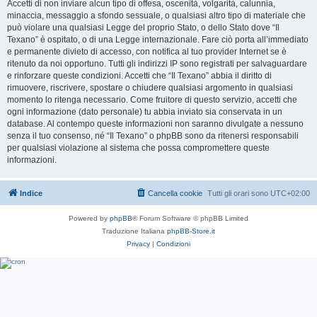
Accetti di non inviare alcun tipo di offesa, oscenità, volgarità, calunnia,
minaccia, messaggio a sfondo sessuale, o qualsiasi altro tipo di materiale che
può violare una qualsiasi Legge del proprio Stato, o dello Stato dove “Il
Texano” è ospitato, o di una Legge internazionale. Fare ciò porta all’immediato
e permanente divieto di accesso, con notifica al tuo provider Internet se è
ritenuto da noi opportuno. Tutti gli indirizzi IP sono registrati per salvaguardare
e rinforzare queste condizioni. Accetti che “Il Texano” abbia il diritto di
rimuovere, riscrivere, spostare o chiudere qualsiasi argomento in qualsiasi
momento lo ritenga necessario. Come fruitore di questo servizio, accetti che
ogni informazione (dato personale) tu abbia inviato sia conservata in un
database. Al contempo queste informazioni non saranno divulgate a nessuno
senza il tuo consenso, né “Il Texano” o phpBB sono da ritenersi responsabili
per qualsiasi violazione al sistema che possa compromettere queste
informazioni.
Indice
Cancella cookie
Tutti gli orari sono
UTC+02:00
Powered by
phpBB
® Forum Software © phpBB Limited
Traduzione Italiana
phpBB-Store.it
Privacy
|
Condizioni