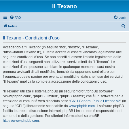
Il Texano
FAQ
Login
C
Indice
e
Il Texano - Condizioni d’uso
r
c
Accedendo a “Il Texano” (in seguito “noi”, “nostro”, “Il Texano”,
“https://forum.iltexano.it”), l’utente accetta di essere vincolato legalmente alle
a
seguenti condizioni d’uso. Se non accetti di essere limitato legalmente dalle
condizioni d’uso seguenti non utilizzare i servizi offerti da “Il Texano”. Le
condizioni d’uso possono cambiare in qualunque momento, sarà nostra
premura avvisarti di tali modifiche, benché sia opportuno controllare con
frequenza queste pagine per eventuali modifiche, dato che l’uso dei servizi di
“Il Texano” implica la completa accettazione delle condizioni d’uso.
“Il Texano” utilizza il sistema phpBB (in seguito “loro”, “phpBB software”,
“www.phpbb.com”, “phpBB Limited”, “phpBB Teams”) che è un software per la
creazione di comunità web rilasciata sotto “
GNU General Public License v2
” (in
seguito “GPL”) liberamente scaricabile da
www.phpbb.com
. Il software phpBB
facilita le aree di discussione internet; phpBB Limited non è responsabile dei
contenuti e della gestione. Per ulteriori informazioni su phpBB:
https://www.phpbb.com
.