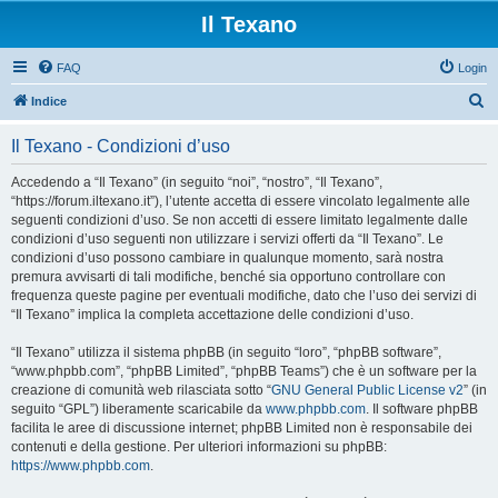
Il Texano
FAQ
Login
C
Indice
e
Il Texano - Condizioni d’uso
r
c
Accedendo a “Il Texano” (in seguito “noi”, “nostro”, “Il Texano”,
“https://forum.iltexano.it”), l’utente accetta di essere vincolato legalmente alle
a
seguenti condizioni d’uso. Se non accetti di essere limitato legalmente dalle
condizioni d’uso seguenti non utilizzare i servizi offerti da “Il Texano”. Le
condizioni d’uso possono cambiare in qualunque momento, sarà nostra
premura avvisarti di tali modifiche, benché sia opportuno controllare con
frequenza queste pagine per eventuali modifiche, dato che l’uso dei servizi di
“Il Texano” implica la completa accettazione delle condizioni d’uso.
“Il Texano” utilizza il sistema phpBB (in seguito “loro”, “phpBB software”,
“www.phpbb.com”, “phpBB Limited”, “phpBB Teams”) che è un software per la
creazione di comunità web rilasciata sotto “
GNU General Public License v2
” (in
seguito “GPL”) liberamente scaricabile da
www.phpbb.com
. Il software phpBB
facilita le aree di discussione internet; phpBB Limited non è responsabile dei
contenuti e della gestione. Per ulteriori informazioni su phpBB:
https://www.phpbb.com
.