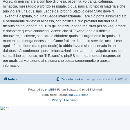
Accetti di non inviare alcun tipo di offesa, oscenità, volgarità, calunnia,
minaccia, messaggio a sfondo sessuale, o qualsiasi altro tipo di materiale che
può violare una qualsiasi Legge del proprio Stato, o dello Stato dove “Il
Texano” è ospitato, o di una Legge internazionale. Fare ciò porta all’immediato
e permanente divieto di accesso, con notifica al tuo provider Internet se è
ritenuto da noi opportuno. Tutti gli indirizzi IP sono registrati per salvaguardare
e rinforzare queste condizioni. Accetti che “Il Texano” abbia il diritto di
rimuovere, riscrivere, spostare o chiudere qualsiasi argomento in qualsiasi
momento lo ritenga necessario. Come fruitore di questo servizio, accetti che
ogni informazione (dato personale) tu abbia inviato sia conservata in un
database. Al contempo queste informazioni non saranno divulgate a nessuno
senza il tuo consenso, né “Il Texano” o phpBB sono da ritenersi responsabili
per qualsiasi violazione al sistema che possa compromettere queste
informazioni.
Indice
Cancella cookie
Tutti gli orari sono
UTC+02:00
Powered by
phpBB
® Forum Software © phpBB Limited
Traduzione Italiana
phpBB-Store.it
Privacy
|
Condizioni