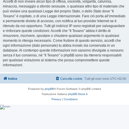
Accetti di non inviare alcun tipo di offesa, oscenità, volgarità, calunnia,
minaccia, messaggio a sfondo sessuale, o qualsiasi altro tipo di materiale che
può violare una qualsiasi Legge del proprio Stato, o dello Stato dove “Il
Texano” è ospitato, o di una Legge internazionale. Fare ciò porta all’immediato
e permanente divieto di accesso, con notifica al tuo provider Internet se è
ritenuto da noi opportuno. Tutti gli indirizzi IP sono registrati per salvaguardare
e rinforzare queste condizioni. Accetti che “Il Texano” abbia il diritto di
rimuovere, riscrivere, spostare o chiudere qualsiasi argomento in qualsiasi
momento lo ritenga necessario. Come fruitore di questo servizio, accetti che
ogni informazione (dato personale) tu abbia inviato sia conservata in un
database. Al contempo queste informazioni non saranno divulgate a nessuno
senza il tuo consenso, né “Il Texano” o phpBB sono da ritenersi responsabili
per qualsiasi violazione al sistema che possa compromettere queste
informazioni.
Indice
Cancella cookie
Tutti gli orari sono
UTC+02:00
Powered by
phpBB
® Forum Software © phpBB Limited
Traduzione Italiana
phpBB-Store.it
Privacy
|
Condizioni