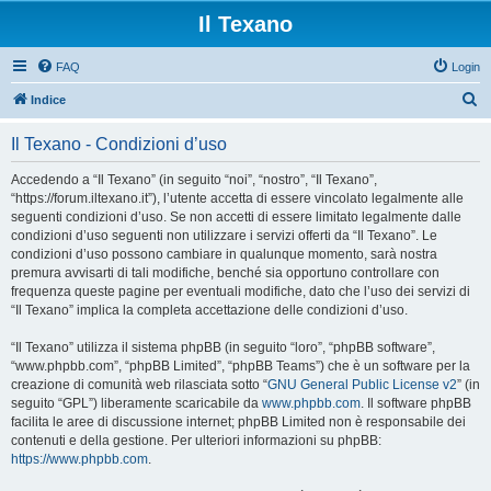
Il Texano
FAQ
Login
C
Indice
e
Il Texano - Condizioni d’uso
r
c
Accedendo a “Il Texano” (in seguito “noi”, “nostro”, “Il Texano”,
“https://forum.iltexano.it”), l’utente accetta di essere vincolato legalmente alle
a
seguenti condizioni d’uso. Se non accetti di essere limitato legalmente dalle
condizioni d’uso seguenti non utilizzare i servizi offerti da “Il Texano”. Le
condizioni d’uso possono cambiare in qualunque momento, sarà nostra
premura avvisarti di tali modifiche, benché sia opportuno controllare con
frequenza queste pagine per eventuali modifiche, dato che l’uso dei servizi di
“Il Texano” implica la completa accettazione delle condizioni d’uso.
“Il Texano” utilizza il sistema phpBB (in seguito “loro”, “phpBB software”,
“www.phpbb.com”, “phpBB Limited”, “phpBB Teams”) che è un software per la
creazione di comunità web rilasciata sotto “
GNU General Public License v2
” (in
seguito “GPL”) liberamente scaricabile da
www.phpbb.com
. Il software phpBB
facilita le aree di discussione internet; phpBB Limited non è responsabile dei
contenuti e della gestione. Per ulteriori informazioni su phpBB:
https://www.phpbb.com
.