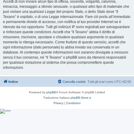
Accetti di non inviare alcun tipo di offesa, oscenità, volgarità, calunnia,
minaccia, messaggio a sfondo sessuale, o qualsiasi altro tipo di materiale che
può violare una qualsiasi Legge del proprio Stato, o dello Stato dove “Il
Texano” è ospitato, o di una Legge internazionale. Fare ciò porta all’immediato
e permanente divieto di accesso, con notifica al tuo provider Internet se è
ritenuto da noi opportuno. Tutti gli indirizzi IP sono registrati per salvaguardare
e rinforzare queste condizioni. Accetti che “Il Texano” abbia il diritto di
rimuovere, riscrivere, spostare o chiudere qualsiasi argomento in qualsiasi
momento lo ritenga necessario. Come fruitore di questo servizio, accetti che
ogni informazione (dato personale) tu abbia inviato sia conservata in un
database. Al contempo queste informazioni non saranno divulgate a nessuno
senza il tuo consenso, né “Il Texano” o phpBB sono da ritenersi responsabili
per qualsiasi violazione al sistema che possa compromettere queste
informazioni.
Indice
Cancella cookie
Tutti gli orari sono
UTC+02:00
Powered by
phpBB
® Forum Software © phpBB Limited
Traduzione Italiana
phpBB-Store.it
Privacy
|
Condizioni