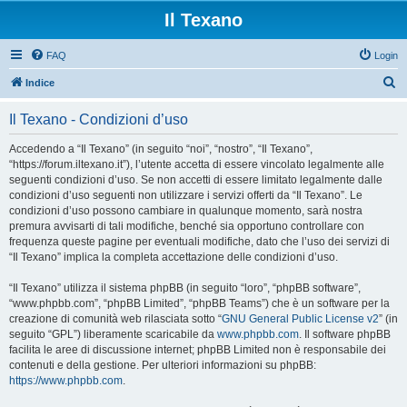
Il Texano
FAQ
Login
C
Indice
e
Il Texano - Condizioni d’uso
r
c
Accedendo a “Il Texano” (in seguito “noi”, “nostro”, “Il Texano”,
“https://forum.iltexano.it”), l’utente accetta di essere vincolato legalmente alle
a
seguenti condizioni d’uso. Se non accetti di essere limitato legalmente dalle
condizioni d’uso seguenti non utilizzare i servizi offerti da “Il Texano”. Le
condizioni d’uso possono cambiare in qualunque momento, sarà nostra
premura avvisarti di tali modifiche, benché sia opportuno controllare con
frequenza queste pagine per eventuali modifiche, dato che l’uso dei servizi di
“Il Texano” implica la completa accettazione delle condizioni d’uso.
“Il Texano” utilizza il sistema phpBB (in seguito “loro”, “phpBB software”,
“www.phpbb.com”, “phpBB Limited”, “phpBB Teams”) che è un software per la
creazione di comunità web rilasciata sotto “
GNU General Public License v2
” (in
seguito “GPL”) liberamente scaricabile da
www.phpbb.com
. Il software phpBB
facilita le aree di discussione internet; phpBB Limited non è responsabile dei
contenuti e della gestione. Per ulteriori informazioni su phpBB:
https://www.phpbb.com
.