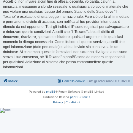
Accetti di non inviare alcun tipo di offesa, oscenità, volgarità, calunnia,
minaccia, messaggio a sfondo sessuale, o qualsiasi altro tipo di materiale che
può violare una qualsiasi Legge del proprio Stato, o dello Stato dove “Il
Texano” è ospitato, o di una Legge internazionale. Fare ciò porta all’immediato
e permanente divieto di accesso, con notifica al tuo provider Internet se è
ritenuto da noi opportuno. Tutti gli indirizzi IP sono registrati per salvaguardare
e rinforzare queste condizioni. Accetti che “Il Texano” abbia il diritto di
rimuovere, riscrivere, spostare o chiudere qualsiasi argomento in qualsiasi
momento lo ritenga necessario. Come fruitore di questo servizio, accetti che
ogni informazione (dato personale) tu abbia inviato sia conservata in un
database. Al contempo queste informazioni non saranno divulgate a nessuno
senza il tuo consenso, né “Il Texano” o phpBB sono da ritenersi responsabili
per qualsiasi violazione al sistema che possa compromettere queste
informazioni.
Indice
Cancella cookie
Tutti gli orari sono
UTC+02:00
Powered by
phpBB
® Forum Software © phpBB Limited
Traduzione Italiana
phpBB-Store.it
Privacy
|
Condizioni