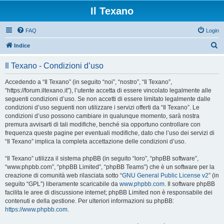
Il Texano
FAQ
Login
C
Indice
e
Il Texano - Condizioni d’uso
r
c
Accedendo a “Il Texano” (in seguito “noi”, “nostro”, “Il Texano”,
“https://forum.iltexano.it”), l’utente accetta di essere vincolato legalmente alle
a
seguenti condizioni d’uso. Se non accetti di essere limitato legalmente dalle
condizioni d’uso seguenti non utilizzare i servizi offerti da “Il Texano”. Le
condizioni d’uso possono cambiare in qualunque momento, sarà nostra
premura avvisarti di tali modifiche, benché sia opportuno controllare con
frequenza queste pagine per eventuali modifiche, dato che l’uso dei servizi di
“Il Texano” implica la completa accettazione delle condizioni d’uso.
“Il Texano” utilizza il sistema phpBB (in seguito “loro”, “phpBB software”,
“www.phpbb.com”, “phpBB Limited”, “phpBB Teams”) che è un software per la
creazione di comunità web rilasciata sotto “
GNU General Public License v2
” (in
seguito “GPL”) liberamente scaricabile da
www.phpbb.com
. Il software phpBB
facilita le aree di discussione internet; phpBB Limited non è responsabile dei
contenuti e della gestione. Per ulteriori informazioni su phpBB:
https://www.phpbb.com
.