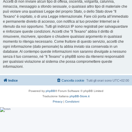
Accetti di non inviare alcun tipo di offesa, oscenità, volgarità, calunnia,
minaccia, messaggio a sfondo sessuale, o qualsiasi altro tipo di materiale che
può violare una qualsiasi Legge del proprio Stato, o dello Stato dove “Il
Texano” è ospitato, o di una Legge internazionale. Fare ciò porta all’immediato
e permanente divieto di accesso, con notifica al tuo provider Internet se è
ritenuto da noi opportuno. Tutti gli indirizzi IP sono registrati per salvaguardare
e rinforzare queste condizioni. Accetti che “Il Texano” abbia il diritto di
rimuovere, riscrivere, spostare o chiudere qualsiasi argomento in qualsiasi
momento lo ritenga necessario. Come fruitore di questo servizio, accetti che
ogni informazione (dato personale) tu abbia inviato sia conservata in un
database. Al contempo queste informazioni non saranno divulgate a nessuno
senza il tuo consenso, né “Il Texano” o phpBB sono da ritenersi responsabili
per qualsiasi violazione al sistema che possa compromettere queste
informazioni.
Indice
Cancella cookie
Tutti gli orari sono
UTC+02:00
Powered by
phpBB
® Forum Software © phpBB Limited
Traduzione Italiana
phpBB-Store.it
Privacy
|
Condizioni