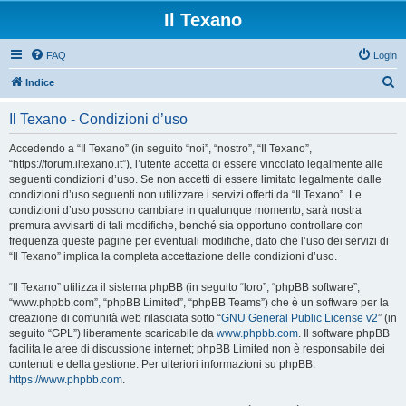
Il Texano
FAQ
Login
C
Indice
e
Il Texano - Condizioni d’uso
r
c
Accedendo a “Il Texano” (in seguito “noi”, “nostro”, “Il Texano”,
“https://forum.iltexano.it”), l’utente accetta di essere vincolato legalmente alle
a
seguenti condizioni d’uso. Se non accetti di essere limitato legalmente dalle
condizioni d’uso seguenti non utilizzare i servizi offerti da “Il Texano”. Le
condizioni d’uso possono cambiare in qualunque momento, sarà nostra
premura avvisarti di tali modifiche, benché sia opportuno controllare con
frequenza queste pagine per eventuali modifiche, dato che l’uso dei servizi di
“Il Texano” implica la completa accettazione delle condizioni d’uso.
“Il Texano” utilizza il sistema phpBB (in seguito “loro”, “phpBB software”,
“www.phpbb.com”, “phpBB Limited”, “phpBB Teams”) che è un software per la
creazione di comunità web rilasciata sotto “
GNU General Public License v2
” (in
seguito “GPL”) liberamente scaricabile da
www.phpbb.com
. Il software phpBB
facilita le aree di discussione internet; phpBB Limited non è responsabile dei
contenuti e della gestione. Per ulteriori informazioni su phpBB:
https://www.phpbb.com
.