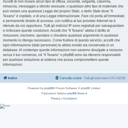
Accetti di non inviare alcun tipo di offesa, oscenità, volgarità, calunnia,
minaccia, messaggio a sfondo sessuale, o qualsiasi altro tipo di materiale che
può violare una qualsiasi Legge del proprio Stato, o dello Stato dove “Il
Texano” è ospitato, o di una Legge internazionale. Fare ciò porta all’immediato
e permanente divieto di accesso, con notifica al tuo provider Internet se è
ritenuto da noi opportuno. Tutti gli indirizzi IP sono registrati per salvaguardare
e rinforzare queste condizioni. Accetti che “Il Texano” abbia il diritto di
rimuovere, riscrivere, spostare o chiudere qualsiasi argomento in qualsiasi
momento lo ritenga necessario. Come fruitore di questo servizio, accetti che
ogni informazione (dato personale) tu abbia inviato sia conservata in un
database. Al contempo queste informazioni non saranno divulgate a nessuno
senza il tuo consenso, né “Il Texano” o phpBB sono da ritenersi responsabili
per qualsiasi violazione al sistema che possa compromettere queste
informazioni.
Indice
Cancella cookie
Tutti gli orari sono
UTC+02:00
Powered by
phpBB
® Forum Software © phpBB Limited
Traduzione Italiana
phpBB-Store.it
Privacy
|
Condizioni