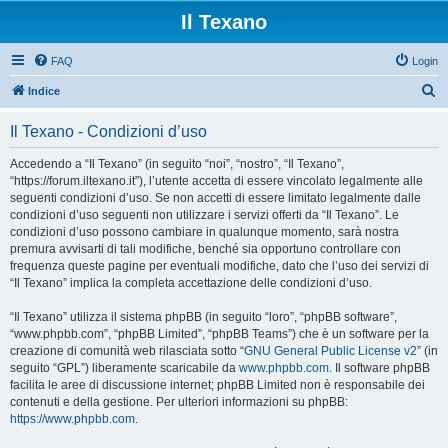
Il Texano
FAQ
Login
C
Indice
e
Il Texano - Condizioni d’uso
r
c
Accedendo a “Il Texano” (in seguito “noi”, “nostro”, “Il Texano”,
“https://forum.iltexano.it”), l’utente accetta di essere vincolato legalmente alle
a
seguenti condizioni d’uso. Se non accetti di essere limitato legalmente dalle
condizioni d’uso seguenti non utilizzare i servizi offerti da “Il Texano”. Le
condizioni d’uso possono cambiare in qualunque momento, sarà nostra
premura avvisarti di tali modifiche, benché sia opportuno controllare con
frequenza queste pagine per eventuali modifiche, dato che l’uso dei servizi di
“Il Texano” implica la completa accettazione delle condizioni d’uso.
“Il Texano” utilizza il sistema phpBB (in seguito “loro”, “phpBB software”,
“www.phpbb.com”, “phpBB Limited”, “phpBB Teams”) che è un software per la
creazione di comunità web rilasciata sotto “
GNU General Public License v2
” (in
seguito “GPL”) liberamente scaricabile da
www.phpbb.com
. Il software phpBB
facilita le aree di discussione internet; phpBB Limited non è responsabile dei
contenuti e della gestione. Per ulteriori informazioni su phpBB:
https://www.phpbb.com
.