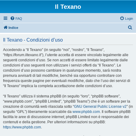
Il Texano
FAQ
Login
C
Indice
e
Il Texano - Condizioni d’uso
r
c
Accedendo a “Il Texano” (in seguito “noi”, “nostro”, “Il Texano”,
“https://forum.iltexano.it”), l’utente accetta di essere vincolato legalmente alle
a
seguenti condizioni d’uso. Se non accetti di essere limitato legalmente dalle
condizioni d’uso seguenti non utilizzare i servizi offerti da “Il Texano”. Le
condizioni d’uso possono cambiare in qualunque momento, sarà nostra
premura avvisarti di tali modifiche, benché sia opportuno controllare con
frequenza queste pagine per eventuali modifiche, dato che l’uso dei servizi di
“Il Texano” implica la completa accettazione delle condizioni d’uso.
“Il Texano” utilizza il sistema phpBB (in seguito “loro”, “phpBB software”,
“www.phpbb.com”, “phpBB Limited”, “phpBB Teams”) che è un software per la
creazione di comunità web rilasciata sotto “
GNU General Public License v2
” (in
seguito “GPL”) liberamente scaricabile da
www.phpbb.com
. Il software phpBB
facilita le aree di discussione internet; phpBB Limited non è responsabile dei
contenuti e della gestione. Per ulteriori informazioni su phpBB:
https://www.phpbb.com
.