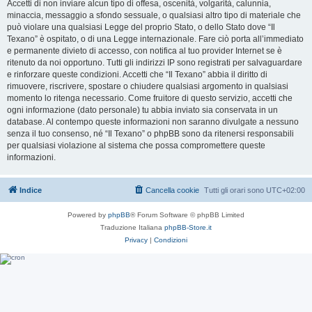
Accetti di non inviare alcun tipo di offesa, oscenità, volgarità, calunnia,
minaccia, messaggio a sfondo sessuale, o qualsiasi altro tipo di materiale che
può violare una qualsiasi Legge del proprio Stato, o dello Stato dove “Il
Texano” è ospitato, o di una Legge internazionale. Fare ciò porta all’immediato
e permanente divieto di accesso, con notifica al tuo provider Internet se è
ritenuto da noi opportuno. Tutti gli indirizzi IP sono registrati per salvaguardare
e rinforzare queste condizioni. Accetti che “Il Texano” abbia il diritto di
rimuovere, riscrivere, spostare o chiudere qualsiasi argomento in qualsiasi
momento lo ritenga necessario. Come fruitore di questo servizio, accetti che
ogni informazione (dato personale) tu abbia inviato sia conservata in un
database. Al contempo queste informazioni non saranno divulgate a nessuno
senza il tuo consenso, né “Il Texano” o phpBB sono da ritenersi responsabili
per qualsiasi violazione al sistema che possa compromettere queste
informazioni.
Indice
Cancella cookie
Tutti gli orari sono
UTC+02:00
Powered by
phpBB
® Forum Software © phpBB Limited
Traduzione Italiana
phpBB-Store.it
Privacy
|
Condizioni