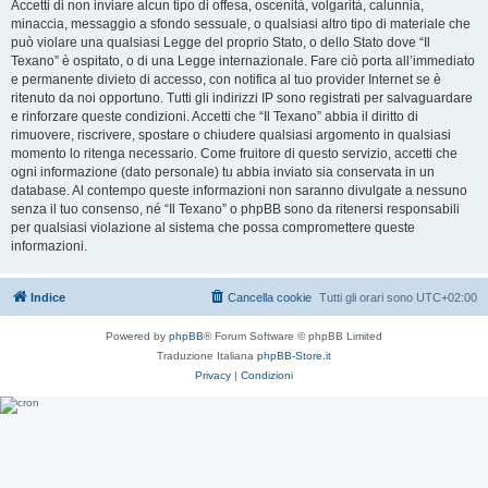
Accetti di non inviare alcun tipo di offesa, oscenità, volgarità, calunnia,
minaccia, messaggio a sfondo sessuale, o qualsiasi altro tipo di materiale che
può violare una qualsiasi Legge del proprio Stato, o dello Stato dove “Il
Texano” è ospitato, o di una Legge internazionale. Fare ciò porta all’immediato
e permanente divieto di accesso, con notifica al tuo provider Internet se è
ritenuto da noi opportuno. Tutti gli indirizzi IP sono registrati per salvaguardare
e rinforzare queste condizioni. Accetti che “Il Texano” abbia il diritto di
rimuovere, riscrivere, spostare o chiudere qualsiasi argomento in qualsiasi
momento lo ritenga necessario. Come fruitore di questo servizio, accetti che
ogni informazione (dato personale) tu abbia inviato sia conservata in un
database. Al contempo queste informazioni non saranno divulgate a nessuno
senza il tuo consenso, né “Il Texano” o phpBB sono da ritenersi responsabili
per qualsiasi violazione al sistema che possa compromettere queste
informazioni.
Indice
Cancella cookie
Tutti gli orari sono
UTC+02:00
Powered by
phpBB
® Forum Software © phpBB Limited
Traduzione Italiana
phpBB-Store.it
Privacy
|
Condizioni