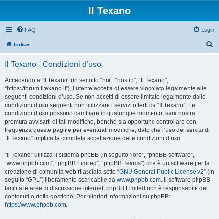
Il Texano
FAQ
Login
C
Indice
e
Il Texano - Condizioni d’uso
r
c
Accedendo a “Il Texano” (in seguito “noi”, “nostro”, “Il Texano”,
“https://forum.iltexano.it”), l’utente accetta di essere vincolato legalmente alle
a
seguenti condizioni d’uso. Se non accetti di essere limitato legalmente dalle
condizioni d’uso seguenti non utilizzare i servizi offerti da “Il Texano”. Le
condizioni d’uso possono cambiare in qualunque momento, sarà nostra
premura avvisarti di tali modifiche, benché sia opportuno controllare con
frequenza queste pagine per eventuali modifiche, dato che l’uso dei servizi di
“Il Texano” implica la completa accettazione delle condizioni d’uso.
“Il Texano” utilizza il sistema phpBB (in seguito “loro”, “phpBB software”,
“www.phpbb.com”, “phpBB Limited”, “phpBB Teams”) che è un software per la
creazione di comunità web rilasciata sotto “
GNU General Public License v2
” (in
seguito “GPL”) liberamente scaricabile da
www.phpbb.com
. Il software phpBB
facilita le aree di discussione internet; phpBB Limited non è responsabile dei
contenuti e della gestione. Per ulteriori informazioni su phpBB:
https://www.phpbb.com
.