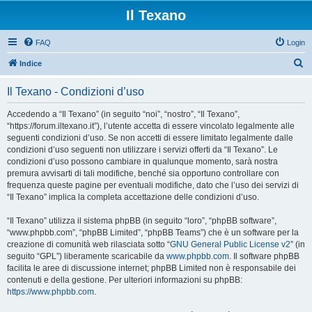
Il Texano
FAQ
Login
C
Indice
e
Il Texano - Condizioni d’uso
r
c
Accedendo a “Il Texano” (in seguito “noi”, “nostro”, “Il Texano”,
“https://forum.iltexano.it”), l’utente accetta di essere vincolato legalmente alle
a
seguenti condizioni d’uso. Se non accetti di essere limitato legalmente dalle
condizioni d’uso seguenti non utilizzare i servizi offerti da “Il Texano”. Le
condizioni d’uso possono cambiare in qualunque momento, sarà nostra
premura avvisarti di tali modifiche, benché sia opportuno controllare con
frequenza queste pagine per eventuali modifiche, dato che l’uso dei servizi di
“Il Texano” implica la completa accettazione delle condizioni d’uso.
“Il Texano” utilizza il sistema phpBB (in seguito “loro”, “phpBB software”,
“www.phpbb.com”, “phpBB Limited”, “phpBB Teams”) che è un software per la
creazione di comunità web rilasciata sotto “
GNU General Public License v2
” (in
seguito “GPL”) liberamente scaricabile da
www.phpbb.com
. Il software phpBB
facilita le aree di discussione internet; phpBB Limited non è responsabile dei
contenuti e della gestione. Per ulteriori informazioni su phpBB:
https://www.phpbb.com
.