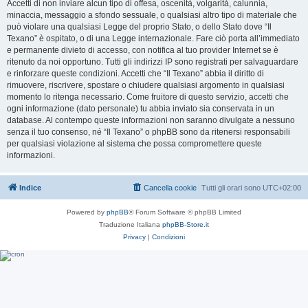
Accetti di non inviare alcun tipo di offesa, oscenità, volgarità, calunnia,
minaccia, messaggio a sfondo sessuale, o qualsiasi altro tipo di materiale che
può violare una qualsiasi Legge del proprio Stato, o dello Stato dove “Il
Texano” è ospitato, o di una Legge internazionale. Fare ciò porta all’immediato
e permanente divieto di accesso, con notifica al tuo provider Internet se è
ritenuto da noi opportuno. Tutti gli indirizzi IP sono registrati per salvaguardare
e rinforzare queste condizioni. Accetti che “Il Texano” abbia il diritto di
rimuovere, riscrivere, spostare o chiudere qualsiasi argomento in qualsiasi
momento lo ritenga necessario. Come fruitore di questo servizio, accetti che
ogni informazione (dato personale) tu abbia inviato sia conservata in un
database. Al contempo queste informazioni non saranno divulgate a nessuno
senza il tuo consenso, né “Il Texano” o phpBB sono da ritenersi responsabili
per qualsiasi violazione al sistema che possa compromettere queste
informazioni.
Indice
Cancella cookie
Tutti gli orari sono
UTC+02:00
Powered by
phpBB
® Forum Software © phpBB Limited
Traduzione Italiana
phpBB-Store.it
Privacy
|
Condizioni