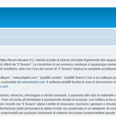
“https://forum.iltexano.it”), l’utente accetta di essere vincolato legalmente alle segue
vizi offerti da “Il Texano”. Le condizioni d’uso possono cambiare in qualunque momen
 modifiche, dato che l’uso dei servizi di “Il Texano” implica la completa accettazio
B software”, “www.phpbb.com”, “phpBB Limited”, “phpBB Teams”) che è un software per
e scaricabile da
www.phpbb.com
. Il software phpBB facilita le aree di discussione
bb.com
.
 calunnia, minaccia, messaggio a sfondo sessuale, o qualsiasi altro tipo di materiale
 Fare ciò porta all’immediato e permanente divieto di accesso, con notifica al tuo pro
ni. Accetti che “Il Texano” abbia il diritto di rimuovere, riscrivere, spostare o chi
 informazione (dato personale) tu abbia inviato sia conservata in un database. Al 
i responsabili per qualsiasi violazione al sistema che possa compromettere queste 