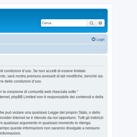
Cerca
Ricerca avanzata
Login
nti condizioni d’uso. Se non accetti di essere limitato
to, sarà nostra premura avvisarti di tali modifiche, benché sia
ne delle condizioni d’uso.
 la creazione di comunità web rilasciata sotto “
 internet; phpBB Limited non è responsabile dei contenuti e della
 che può violare una qualsiasi Legge del proprio Stato, o dello
vider Internet se è ritenuto da noi opportuno. Tutti gli indirizzi
udere qualsiasi argomento in qualsiasi momento lo ritenga
contempo queste informazioni non saranno divulgate a nessuno
informazioni.