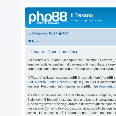
Il Texano
Il forum più pazzo del web
Collegamenti Rapidi
FAQ
Indice
Il Texano - Condizioni d’uso
Accedendo a “Il Texano” (in seguito “noi”, “nostro”, “Il Texano”, 
legalmente dalle condizioni d’uso seguenti non utilizzare i ser
opportuno controllare con frequenza queste pagine per eventuali
“Il Texano” utilizza il sistema phpBB (in seguito “loro”, “phpB
GNU General Public License v2
” (in seguito “GPL”) liberament
gestione. Per ulteriori informazioni su phpBB:
https://www.php
Accetti di non inviare alcun tipo di offesa, oscenità, volgarità,
Stato dove “Il Texano” è ospitato, o di una Legge internazionale.
IP sono registrati per salvaguardare e rinforzare queste condizio
necessario. Come fruitore di questo servizio, accetti che ogni
senza il tuo consenso, né “Il Texano” o phpBB sono da riteners