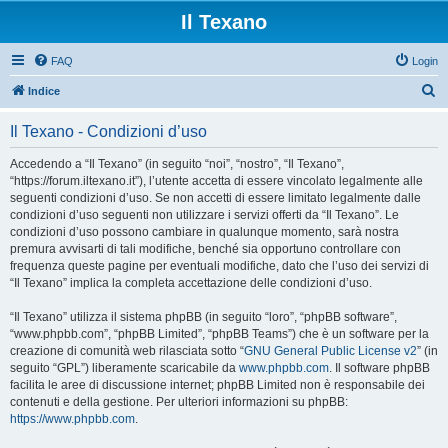
Il Texano
FAQ
Login
C
Indice
e
Il Texano - Condizioni d’uso
r
c
Accedendo a “Il Texano” (in seguito “noi”, “nostro”, “Il Texano”,
“https://forum.iltexano.it”), l’utente accetta di essere vincolato legalmente alle
a
seguenti condizioni d’uso. Se non accetti di essere limitato legalmente dalle
condizioni d’uso seguenti non utilizzare i servizi offerti da “Il Texano”. Le
condizioni d’uso possono cambiare in qualunque momento, sarà nostra
premura avvisarti di tali modifiche, benché sia opportuno controllare con
frequenza queste pagine per eventuali modifiche, dato che l’uso dei servizi di
“Il Texano” implica la completa accettazione delle condizioni d’uso.
“Il Texano” utilizza il sistema phpBB (in seguito “loro”, “phpBB software”,
“www.phpbb.com”, “phpBB Limited”, “phpBB Teams”) che è un software per la
creazione di comunità web rilasciata sotto “
GNU General Public License v2
” (in
seguito “GPL”) liberamente scaricabile da
www.phpbb.com
. Il software phpBB
facilita le aree di discussione internet; phpBB Limited non è responsabile dei
contenuti e della gestione. Per ulteriori informazioni su phpBB:
https://www.phpbb.com
.