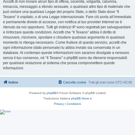
Accetti di non inviare alcun tipo di offesa, oscenità, volgarità, calunnia,
minaccia, messaggio a sfondo sessuale, o qualsiasi altro tipo di materiale che
può violare una qualsiasi Legge del proprio Stato, o dello Stato dove “Il
Texano” è ospitato, o di una Legge internazionale. Fare ciò porta all’immediato
e permanente divieto di accesso, con notifica al tuo provider Internet se è
ritenuto da noi opportuno. Tutti gli indirizzi IP sono registrati per salvaguardare
e rinforzare queste condizioni. Accetti che “Il Texano” abbia il diritto di
rimuovere, riscrivere, spostare o chiudere qualsiasi argomento in qualsiasi
momento lo ritenga necessario. Come fruitore di questo servizio, accetti che
ogni informazione (dato personale) tu abbia inviato sia conservata in un
database. Al contempo queste informazioni non saranno divulgate a nessuno
senza il tuo consenso, né “Il Texano” o phpBB sono da ritenersi responsabili
per qualsiasi violazione al sistema che possa compromettere queste
informazioni.
Indice
Cancella cookie
Tutti gli orari sono
UTC+02:00
Powered by
phpBB
® Forum Software © phpBB Limited
Traduzione Italiana
phpBB-Store.it
Privacy
|
Condizioni