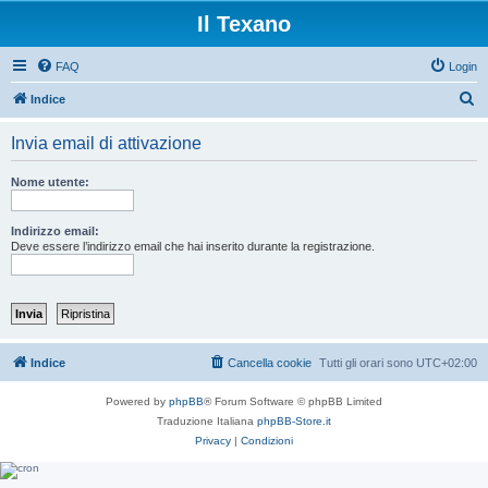
Il Texano
FAQ
Login
C
Indice
e
Invia email di attivazione
r
c
Nome utente:
a
Indirizzo email:
Deve essere l’indirizzo email che hai inserito durante la registrazione.
Indice
Cancella cookie
Tutti gli orari sono
UTC+02:00
Powered by
phpBB
® Forum Software © phpBB Limited
Traduzione Italiana
phpBB-Store.it
Privacy
|
Condizioni