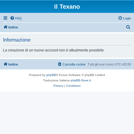
Il Texano
FAQ
Login
C
Indice
e
Informazione
r
c
La creazione di un nuovo account non è attualmente possibile.
a
Indice
Cancella cookie
Tutti gli orari sono
UTC+02:00
Powered by
phpBB
® Forum Software © phpBB Limited
Traduzione Italiana
phpBB-Store.it
Privacy
|
Condizioni