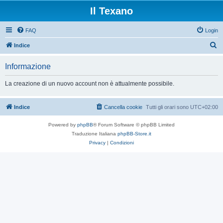
Il Texano
FAQ
Login
C
Indice
e
Informazione
r
c
La creazione di un nuovo account non è attualmente possibile.
a
Indice
Cancella cookie
Tutti gli orari sono
UTC+02:00
Powered by
phpBB
® Forum Software © phpBB Limited
Traduzione Italiana
phpBB-Store.it
Privacy
|
Condizioni