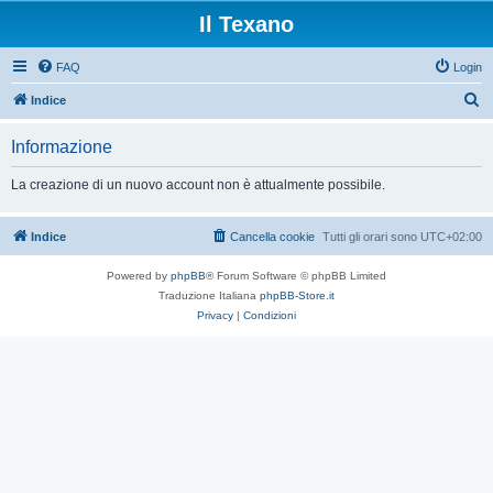
Il Texano
FAQ
Login
C
Indice
e
Informazione
r
c
La creazione di un nuovo account non è attualmente possibile.
a
Indice
Cancella cookie
Tutti gli orari sono
UTC+02:00
Powered by
phpBB
® Forum Software © phpBB Limited
Traduzione Italiana
phpBB-Store.it
Privacy
|
Condizioni