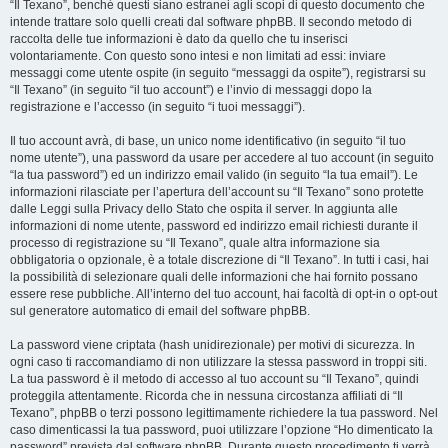
“Il Texano”, benché questi siano estranei agli scopi di questo documento che
intende trattare solo quelli creati dal software phpBB. Il secondo metodo di
raccolta delle tue informazioni è dato da quello che tu inserisci
volontariamente. Con questo sono intesi e non limitati ad essi: inviare
messaggi come utente ospite (in seguito “messaggi da ospite”), registrarsi su
“Il Texano” (in seguito “il tuo account”) e l’invio di messaggi dopo la
registrazione e l’accesso (in seguito “i tuoi messaggi”).
Il tuo account avrà, di base, un unico nome identificativo (in seguito “il tuo
nome utente”), una password da usare per accedere al tuo account (in seguito
“la tua password”) ed un indirizzo email valido (in seguito “la tua email”). Le
informazioni rilasciate per l’apertura dell’account su “Il Texano” sono protette
dalle Leggi sulla Privacy dello Stato che ospita il server. In aggiunta alle
informazioni di nome utente, password ed indirizzo email richiesti durante il
processo di registrazione su “Il Texano”, quale altra informazione sia
obbligatoria o opzionale, è a totale discrezione di “Il Texano”. In tutti i casi, hai
la possibilità di selezionare quali delle informazioni che hai fornito possano
essere rese pubbliche. All’interno del tuo account, hai facoltà di opt-in o opt-out
sul generatore automatico di email del software phpBB.
La password viene criptata (hash unidirezionale) per motivi di sicurezza. In
ogni caso ti raccomandiamo di non utilizzare la stessa password in troppi siti.
La tua password è il metodo di accesso al tuo account su “Il Texano”, quindi
proteggila attentamente. Ricorda che in nessuna circostanza affiliati di “Il
Texano”, phpBB o terzi possono legittimamente richiedere la tua password. Nel
caso dimenticassi la tua password, puoi utilizzare l’opzione “Ho dimenticato la
password” prevista dal software phpBB. Durante questo procedimento ti verrà