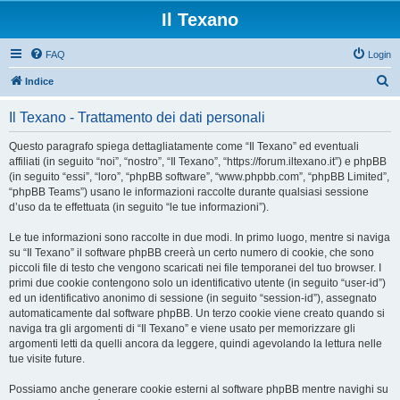
Il Texano
FAQ
Login
C
Indice
e
Il Texano - Trattamento dei dati personali
r
c
Questo paragrafo spiega dettagliatamente come “Il Texano” ed eventuali
affiliati (in seguito “noi”, “nostro”, “Il Texano”, “https://forum.iltexano.it”) e phpBB
a
(in seguito “essi”, “loro”, “phpBB software”, “www.phpbb.com”, “phpBB Limited”,
“phpBB Teams”) usano le informazioni raccolte durante qualsiasi sessione
d’uso da te effettuata (in seguito “le tue informazioni”).
Le tue informazioni sono raccolte in due modi. In primo luogo, mentre si naviga
su “Il Texano” il software phpBB creerà un certo numero di cookie, che sono
piccoli file di testo che vengono scaricati nei file temporanei del tuo browser. I
primi due cookie contengono solo un identificativo utente (in seguito “user-id”)
ed un identificativo anonimo di sessione (in seguito “session-id”), assegnato
automaticamente dal software phpBB. Un terzo cookie viene creato quando si
naviga tra gli argomenti di “Il Texano” e viene usato per memorizzare gli
argomenti letti da quelli ancora da leggere, quindi agevolando la lettura nelle
tue visite future.
Possiamo anche generare cookie esterni al software phpBB mentre navighi su