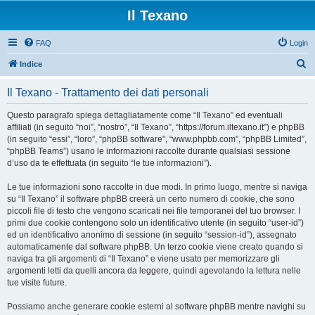
Il Texano
FAQ
Login
C
Indice
e
Il Texano - Trattamento dei dati personali
r
c
Questo paragrafo spiega dettagliatamente come “Il Texano” ed eventuali
affiliati (in seguito “noi”, “nostro”, “Il Texano”, “https://forum.iltexano.it”) e phpBB
a
(in seguito “essi”, “loro”, “phpBB software”, “www.phpbb.com”, “phpBB Limited”,
“phpBB Teams”) usano le informazioni raccolte durante qualsiasi sessione
d’uso da te effettuata (in seguito “le tue informazioni”).
Le tue informazioni sono raccolte in due modi. In primo luogo, mentre si naviga
su “Il Texano” il software phpBB creerà un certo numero di cookie, che sono
piccoli file di testo che vengono scaricati nei file temporanei del tuo browser. I
primi due cookie contengono solo un identificativo utente (in seguito “user-id”)
ed un identificativo anonimo di sessione (in seguito “session-id”), assegnato
automaticamente dal software phpBB. Un terzo cookie viene creato quando si
naviga tra gli argomenti di “Il Texano” e viene usato per memorizzare gli
argomenti letti da quelli ancora da leggere, quindi agevolando la lettura nelle
tue visite future.
Possiamo anche generare cookie esterni al software phpBB mentre navighi su