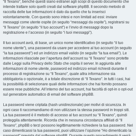
“Il Texano”, benché questi siano estranei agli scopi di questo documento che
intende trattare solo quelli creati dal software phpBB. Il secondo metodo di
raccolta delle tue informazioni è dato da quello che tu inserisci
volontariamente. Con questo sono intesi e non limitati ad essi: inviare
messaggi come utente ospite (in seguito “messaggi da ospite”), registrarsi su
“Il Texano” (in seguito “il tuo account”) e l’invio di messaggi dopo la
registrazione e l’accesso (in seguito “i tuoi messaggi”).
Il tuo account avrà, di base, un unico nome identificativo (in seguito “il tuo
nome utente”), una password da usare per accedere al tuo account (in seguito
“la tua password”) ed un indirizzo email valido (in seguito “la tua email”). Le
informazioni rilasciate per l’apertura dell’account su “Il Texano” sono protette
dalle Leggi sulla Privacy dello Stato che ospita il server. In aggiunta alle
informazioni di nome utente, password ed indirizzo email richiesti durante il
processo di registrazione su “Il Texano”, quale altra informazione sia
obbligatoria o opzionale, è a totale discrezione di “Il Texano”. In tutti i casi, hai
la possibilità di selezionare quali delle informazioni che hai fornito possano
essere rese pubbliche. All’interno del tuo account, hai facoltà di opt-in o opt-out
sul generatore automatico di email del software phpBB.
La password viene criptata (hash unidirezionale) per motivi di sicurezza. In
ogni caso ti raccomandiamo di non utilizzare la stessa password in troppi siti.
La tua password è il metodo di accesso al tuo account su “Il Texano”, quindi
proteggila attentamente. Ricorda che in nessuna circostanza affiliati di “Il
Texano”, phpBB o terzi possono legittimamente richiedere la tua password. Nel
caso dimenticassi la tua password, puoi utilizzare l’opzione “Ho dimenticato la
password” prevista dal software phpBB. Durante questo procedimento ti verrà