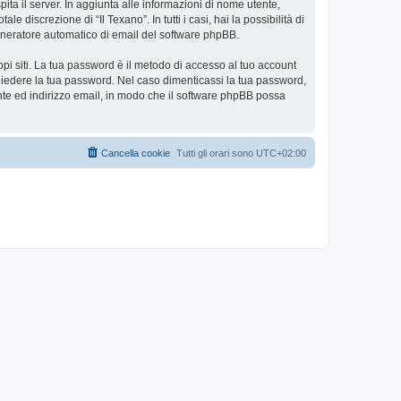
pita il server. In aggiunta alle informazioni di nome utente,
e discrezione di “Il Texano”. In tutti i casi, hai la possibilità di
 generatore automatico di email del software phpBB.
ppi siti. La tua password è il metodo di accesso al tuo account
ichiedere la tua password. Nel caso dimenticassi la tua password,
nte ed indirizzo email, in modo che il software phpBB possa
Cancella cookie
Tutti gli orari sono
UTC+02:00