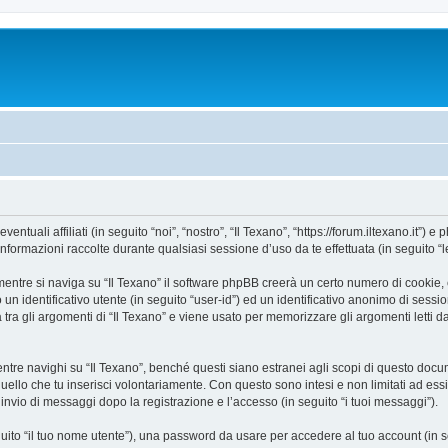
uali affiliati (in seguito “noi”, “nostro”, “Il Texano”, “https://forum.iltexano.it”) e 
mazioni raccolte durante qualsiasi sessione d’uso da te effettuata (in seguito “le
entre si naviga su “Il Texano” il software phpBB creerà un certo numero di cookie, ch
un identificativo utente (in seguito “user-id”) ed un identificativo anonimo di sess
ra gli argomenti di “Il Texano” e viene usato per memorizzare gli argomenti letti da
e navighi su “Il Texano”, benché questi siano estranei agli scopi di questo docume
quello che tu inserisci volontariamente. Con questo sono intesi e non limitati ad es
e l’invio di messaggi dopo la registrazione e l’accesso (in seguito “i tuoi messaggi”).
eguito “il tuo nome utente”), una password da usare per accedere al tuo account (in s