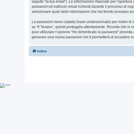
seguito “la tua email”). Le informazioni rilasciate per l’apertura
password ed indirizzo email richiesti durante il processo di regist
selezionare quali delle informazioni che hai fornito possano ess
La password viene criptata (hash unidirezionale) per motivi di s
su “Il Texano”, quindi proteggila attentamente. Ricorda che in n
puoi utilizzare l’opzione “Ho dimenticato la password” prevista
generare una nuova password che ti permetterà di accedere n
Indice