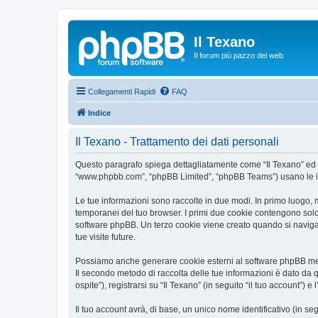
Il Texano
Il forum più pazzo del web
Collegamenti Rapidi
FAQ
Indice
Il Texano - Trattamento dei dati personali
Questo paragrafo spiega dettagliatamente come “Il Texano” ed event
“www.phpbb.com”, “phpBB Limited”, “phpBB Teams”) usano le infor
Le tue informazioni sono raccolte in due modi. In primo luogo, m
temporanei del tuo browser. I primi due cookie contengono solo 
software phpBB. Un terzo cookie viene creato quando si naviga t
tue visite future.
Possiamo anche generare cookie esterni al software phpBB mentr
Il secondo metodo di raccolta delle tue informazioni è dato da 
ospite”), registrarsi su “Il Texano” (in seguito “il tuo account”) 
Il tuo account avrà, di base, un unico nome identificativo (in s