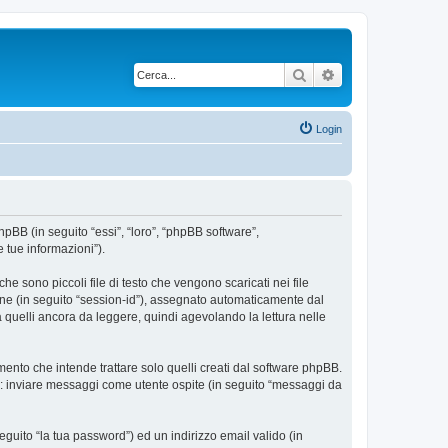
Cerca
Ricerca avanzata
Login
phpBB (in seguito “essi”, “loro”, “phpBB software”,
 tue informazioni”).
e sono piccoli file di testo che vengono scaricati nei file
ione (in seguito “session-id”), assegnato automaticamente dal
 quelli ancora da leggere, quindi agevolando la lettura nelle
nto che intende trattare solo quelli creati dal software phpBB.
si: inviare messaggi come utente ospite (in seguito “messaggi da
eguito “la tua password”) ed un indirizzo email valido (in