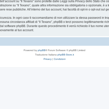
 dell’account su “Il Texano” sono protette dalle Leggi sulla Privacy dello Stato che os
razione su “Il Texano”, quale altra informazione sia obbligatoria o opzionale, è a total
ere rese pubbliche. All’interno del tuo account, hai facoltà di opt-in o opt-out sul
icurezza. In ogni caso ti raccomandiamo di non utilizzare la stessa password in tro
essuna circostanza affiliati di “Il Texano”, phpBB o terzi possono legittimamente r
 dal software phpBB. Durante questo procedimento ti verrà richiesto il tuo nome ute
uovamente al tuo account.
Powered by
phpBB
® Forum Software © phpBB Limited
Traduzione Italiana
phpBB-Store.it
Privacy
|
Condizioni