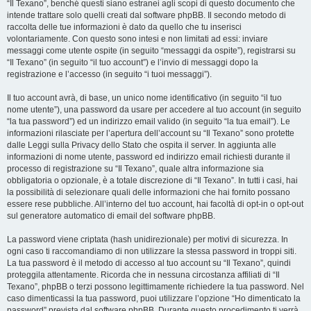
“Il Texano”, benché questi siano estranei agli scopi di questo documento che
intende trattare solo quelli creati dal software phpBB. Il secondo metodo di
raccolta delle tue informazioni è dato da quello che tu inserisci
volontariamente. Con questo sono intesi e non limitati ad essi: inviare
messaggi come utente ospite (in seguito “messaggi da ospite”), registrarsi su
“Il Texano” (in seguito “il tuo account”) e l’invio di messaggi dopo la
registrazione e l’accesso (in seguito “i tuoi messaggi”).
Il tuo account avrà, di base, un unico nome identificativo (in seguito “il tuo
nome utente”), una password da usare per accedere al tuo account (in seguito
“la tua password”) ed un indirizzo email valido (in seguito “la tua email”). Le
informazioni rilasciate per l’apertura dell’account su “Il Texano” sono protette
dalle Leggi sulla Privacy dello Stato che ospita il server. In aggiunta alle
informazioni di nome utente, password ed indirizzo email richiesti durante il
processo di registrazione su “Il Texano”, quale altra informazione sia
obbligatoria o opzionale, è a totale discrezione di “Il Texano”. In tutti i casi, hai
la possibilità di selezionare quali delle informazioni che hai fornito possano
essere rese pubbliche. All’interno del tuo account, hai facoltà di opt-in o opt-out
sul generatore automatico di email del software phpBB.
La password viene criptata (hash unidirezionale) per motivi di sicurezza. In
ogni caso ti raccomandiamo di non utilizzare la stessa password in troppi siti.
La tua password è il metodo di accesso al tuo account su “Il Texano”, quindi
proteggila attentamente. Ricorda che in nessuna circostanza affiliati di “Il
Texano”, phpBB o terzi possono legittimamente richiedere la tua password. Nel
caso dimenticassi la tua password, puoi utilizzare l’opzione “Ho dimenticato la
password” prevista dal software phpBB. Durante questo procedimento ti verrà