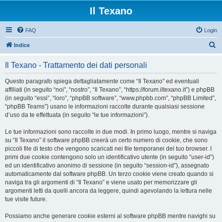
Il Texano
FAQ
Login
C
Indice
e
Il Texano - Trattamento dei dati personali
r
c
Questo paragrafo spiega dettagliatamente come “Il Texano” ed eventuali
affiliati (in seguito “noi”, “nostro”, “Il Texano”, “https://forum.iltexano.it”) e phpBB
a
(in seguito “essi”, “loro”, “phpBB software”, “www.phpbb.com”, “phpBB Limited”,
“phpBB Teams”) usano le informazioni raccolte durante qualsiasi sessione
d’uso da te effettuata (in seguito “le tue informazioni”).
Le tue informazioni sono raccolte in due modi. In primo luogo, mentre si naviga
su “Il Texano” il software phpBB creerà un certo numero di cookie, che sono
piccoli file di testo che vengono scaricati nei file temporanei del tuo browser. I
primi due cookie contengono solo un identificativo utente (in seguito “user-id”)
ed un identificativo anonimo di sessione (in seguito “session-id”), assegnato
automaticamente dal software phpBB. Un terzo cookie viene creato quando si
naviga tra gli argomenti di “Il Texano” e viene usato per memorizzare gli
argomenti letti da quelli ancora da leggere, quindi agevolando la lettura nelle
tue visite future.
Possiamo anche generare cookie esterni al software phpBB mentre navighi su