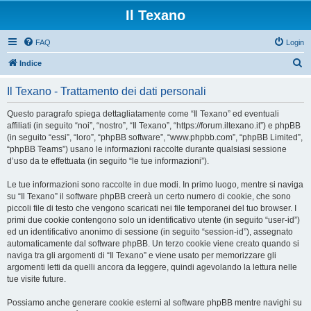
Il Texano
FAQ
Login
C
Indice
e
Il Texano - Trattamento dei dati personali
r
c
Questo paragrafo spiega dettagliatamente come “Il Texano” ed eventuali
affiliati (in seguito “noi”, “nostro”, “Il Texano”, “https://forum.iltexano.it”) e phpBB
a
(in seguito “essi”, “loro”, “phpBB software”, “www.phpbb.com”, “phpBB Limited”,
“phpBB Teams”) usano le informazioni raccolte durante qualsiasi sessione
d’uso da te effettuata (in seguito “le tue informazioni”).
Le tue informazioni sono raccolte in due modi. In primo luogo, mentre si naviga
su “Il Texano” il software phpBB creerà un certo numero di cookie, che sono
piccoli file di testo che vengono scaricati nei file temporanei del tuo browser. I
primi due cookie contengono solo un identificativo utente (in seguito “user-id”)
ed un identificativo anonimo di sessione (in seguito “session-id”), assegnato
automaticamente dal software phpBB. Un terzo cookie viene creato quando si
naviga tra gli argomenti di “Il Texano” e viene usato per memorizzare gli
argomenti letti da quelli ancora da leggere, quindi agevolando la lettura nelle
tue visite future.
Possiamo anche generare cookie esterni al software phpBB mentre navighi su