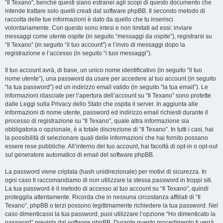
“Il Texano”, benché questi siano estranei agli scopi di questo documento che
intende trattare solo quelli creati dal software phpBB. Il secondo metodo di
raccolta delle tue informazioni è dato da quello che tu inserisci
volontariamente. Con questo sono intesi e non limitati ad essi: inviare
messaggi come utente ospite (in seguito “messaggi da ospite”), registrarsi su
“Il Texano” (in seguito “il tuo account”) e l’invio di messaggi dopo la
registrazione e l’accesso (in seguito “i tuoi messaggi”).
Il tuo account avrà, di base, un unico nome identificativo (in seguito “il tuo
nome utente”), una password da usare per accedere al tuo account (in seguito
“la tua password”) ed un indirizzo email valido (in seguito “la tua email”). Le
informazioni rilasciate per l’apertura dell’account su “Il Texano” sono protette
dalle Leggi sulla Privacy dello Stato che ospita il server. In aggiunta alle
informazioni di nome utente, password ed indirizzo email richiesti durante il
processo di registrazione su “Il Texano”, quale altra informazione sia
obbligatoria o opzionale, è a totale discrezione di “Il Texano”. In tutti i casi, hai
la possibilità di selezionare quali delle informazioni che hai fornito possano
essere rese pubbliche. All’interno del tuo account, hai facoltà di opt-in o opt-out
sul generatore automatico di email del software phpBB.
La password viene criptata (hash unidirezionale) per motivi di sicurezza. In
ogni caso ti raccomandiamo di non utilizzare la stessa password in troppi siti.
La tua password è il metodo di accesso al tuo account su “Il Texano”, quindi
proteggila attentamente. Ricorda che in nessuna circostanza affiliati di “Il
Texano”, phpBB o terzi possono legittimamente richiedere la tua password. Nel
caso dimenticassi la tua password, puoi utilizzare l’opzione “Ho dimenticato la
password” prevista dal software phpBB. Durante questo procedimento ti verrà