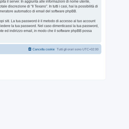
pita il server. In aggiunta alle informazioni di nome utente,
e discrezione di “Il Texano”. In tutti i casi, hai la possibilità di
 generatore automatico di email del software phpBB.
ppi siti. La tua password è il metodo di accesso al tuo account
ichiedere la tua password. Nel caso dimenticassi la tua password,
nte ed indirizzo email, in modo che il software phpBB possa
Cancella cookie
Tutti gli orari sono
UTC+02:00