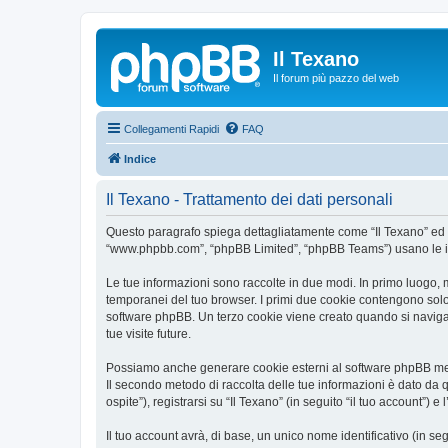
Il Texano
Il forum più pazzo del web
Collegamenti Rapidi
FAQ
Indice
Il Texano - Trattamento dei dati personali
Questo paragrafo spiega dettagliatamente come “Il Texano” ed event
“www.phpbb.com”, “phpBB Limited”, “phpBB Teams”) usano le infor
Le tue informazioni sono raccolte in due modi. In primo luogo, m
temporanei del tuo browser. I primi due cookie contengono solo 
software phpBB. Un terzo cookie viene creato quando si naviga t
tue visite future.
Possiamo anche generare cookie esterni al software phpBB mentr
Il secondo metodo di raccolta delle tue informazioni è dato da 
ospite”), registrarsi su “Il Texano” (in seguito “il tuo account”) 
Il tuo account avrà, di base, un unico nome identificativo (in s