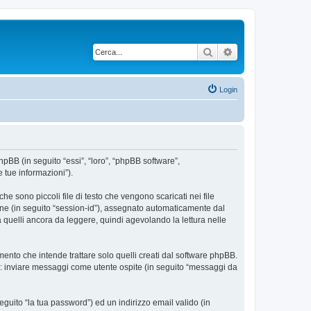
Cerca
Ricerca avanzata
Login
phpBB (in seguito “essi”, “loro”, “phpBB software”,
 tue informazioni”).
e sono piccoli file di testo che vengono scaricati nei file
ione (in seguito “session-id”), assegnato automaticamente dal
 quelli ancora da leggere, quindi agevolando la lettura nelle
nto che intende trattare solo quelli creati dal software phpBB.
si: inviare messaggi come utente ospite (in seguito “messaggi da
eguito “la tua password”) ed un indirizzo email valido (in