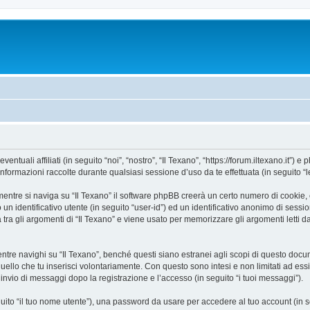
uali affiliati (in seguito “noi”, “nostro”, “Il Texano”, “https://forum.iltexano.it”) e 
mazioni raccolte durante qualsiasi sessione d’uso da te effettuata (in seguito “le
entre si naviga su “Il Texano” il software phpBB creerà un certo numero di cookie, ch
un identificativo utente (in seguito “user-id”) ed un identificativo anonimo di sess
ra gli argomenti di “Il Texano” e viene usato per memorizzare gli argomenti letti da
e navighi su “Il Texano”, benché questi siano estranei agli scopi di questo docume
quello che tu inserisci volontariamente. Con questo sono intesi e non limitati ad es
e l’invio di messaggi dopo la registrazione e l’accesso (in seguito “i tuoi messaggi”).
eguito “il tuo nome utente”), una password da usare per accedere al tuo account (in s