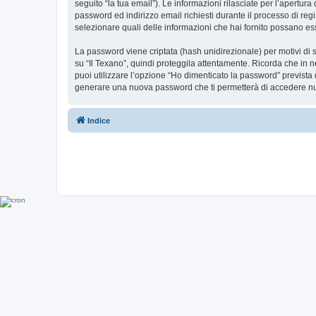
seguito “la tua email”). Le informazioni rilasciate per l’apertura
password ed indirizzo email richiesti durante il processo di regist
selezionare quali delle informazioni che hai fornito possano ess
La password viene criptata (hash unidirezionale) per motivi di s
su “Il Texano”, quindi proteggila attentamente. Ricorda che in n
puoi utilizzare l’opzione “Ho dimenticato la password” prevista
generare una nuova password che ti permetterà di accedere n
Indice