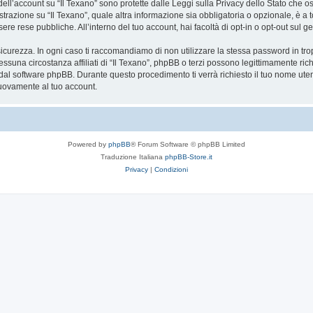
 dell’account su “Il Texano” sono protette dalle Leggi sulla Privacy dello Stato che os
razione su “Il Texano”, quale altra informazione sia obbligatoria o opzionale, è a total
ere rese pubbliche. All’interno del tuo account, hai facoltà di opt-in o opt-out sul
icurezza. In ogni caso ti raccomandiamo di non utilizzare la stessa password in tro
essuna circostanza affiliati di “Il Texano”, phpBB o terzi possono legittimamente r
 dal software phpBB. Durante questo procedimento ti verrà richiesto il tuo nome ute
uovamente al tuo account.
Powered by
phpBB
® Forum Software © phpBB Limited
Traduzione Italiana
phpBB-Store.it
Privacy
|
Condizioni