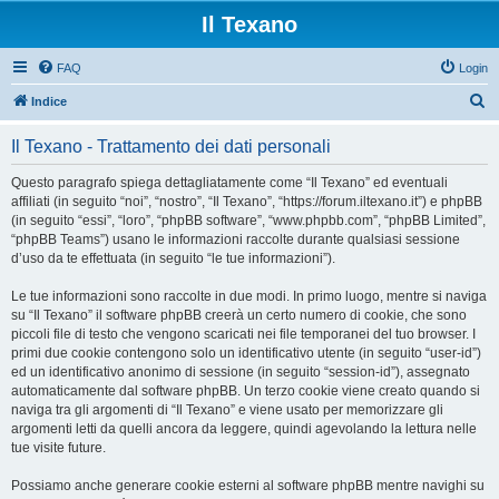
Il Texano
FAQ
Login
C
Indice
e
Il Texano - Trattamento dei dati personali
r
c
Questo paragrafo spiega dettagliatamente come “Il Texano” ed eventuali
affiliati (in seguito “noi”, “nostro”, “Il Texano”, “https://forum.iltexano.it”) e phpBB
a
(in seguito “essi”, “loro”, “phpBB software”, “www.phpbb.com”, “phpBB Limited”,
“phpBB Teams”) usano le informazioni raccolte durante qualsiasi sessione
d’uso da te effettuata (in seguito “le tue informazioni”).
Le tue informazioni sono raccolte in due modi. In primo luogo, mentre si naviga
su “Il Texano” il software phpBB creerà un certo numero di cookie, che sono
piccoli file di testo che vengono scaricati nei file temporanei del tuo browser. I
primi due cookie contengono solo un identificativo utente (in seguito “user-id”)
ed un identificativo anonimo di sessione (in seguito “session-id”), assegnato
automaticamente dal software phpBB. Un terzo cookie viene creato quando si
naviga tra gli argomenti di “Il Texano” e viene usato per memorizzare gli
argomenti letti da quelli ancora da leggere, quindi agevolando la lettura nelle
tue visite future.
Possiamo anche generare cookie esterni al software phpBB mentre navighi su