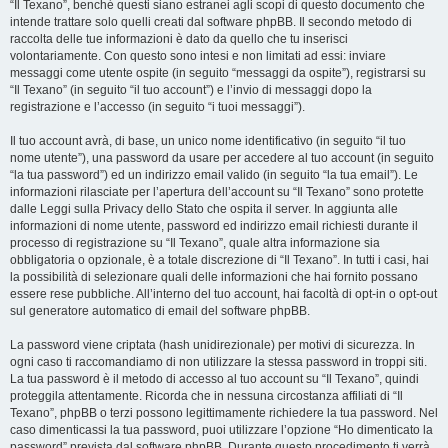
“Il Texano”, benché questi siano estranei agli scopi di questo documento che
intende trattare solo quelli creati dal software phpBB. Il secondo metodo di
raccolta delle tue informazioni è dato da quello che tu inserisci
volontariamente. Con questo sono intesi e non limitati ad essi: inviare
messaggi come utente ospite (in seguito “messaggi da ospite”), registrarsi su
“Il Texano” (in seguito “il tuo account”) e l’invio di messaggi dopo la
registrazione e l’accesso (in seguito “i tuoi messaggi”).
Il tuo account avrà, di base, un unico nome identificativo (in seguito “il tuo
nome utente”), una password da usare per accedere al tuo account (in seguito
“la tua password”) ed un indirizzo email valido (in seguito “la tua email”). Le
informazioni rilasciate per l’apertura dell’account su “Il Texano” sono protette
dalle Leggi sulla Privacy dello Stato che ospita il server. In aggiunta alle
informazioni di nome utente, password ed indirizzo email richiesti durante il
processo di registrazione su “Il Texano”, quale altra informazione sia
obbligatoria o opzionale, è a totale discrezione di “Il Texano”. In tutti i casi, hai
la possibilità di selezionare quali delle informazioni che hai fornito possano
essere rese pubbliche. All’interno del tuo account, hai facoltà di opt-in o opt-out
sul generatore automatico di email del software phpBB.
La password viene criptata (hash unidirezionale) per motivi di sicurezza. In
ogni caso ti raccomandiamo di non utilizzare la stessa password in troppi siti.
La tua password è il metodo di accesso al tuo account su “Il Texano”, quindi
proteggila attentamente. Ricorda che in nessuna circostanza affiliati di “Il
Texano”, phpBB o terzi possono legittimamente richiedere la tua password. Nel
caso dimenticassi la tua password, puoi utilizzare l’opzione “Ho dimenticato la
password” prevista dal software phpBB. Durante questo procedimento ti verrà