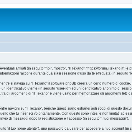
uali affiliati (in seguito “noi”, “nostro”, “Il Texano”, “https://forum.iltexano.it”) e 
mazioni raccolte durante qualsiasi sessione d’uso da te effettuata (in seguito “le
entre si naviga su “Il Texano” il software phpBB creerà un certo numero di cookie, ch
un identificativo utente (in seguito “user-id”) ed un identificativo anonimo di sess
ra gli argomenti di “Il Texano” e viene usato per memorizzare gli argomenti letti da
e navighi su “Il Texano”, benché questi siano estranei agli scopi di questo docume
quello che tu inserisci volontariamente. Con questo sono intesi e non limitati ad es
e l’invio di messaggi dopo la registrazione e l’accesso (in seguito “i tuoi messaggi”).
eguito “il tuo nome utente”), una password da usare per accedere al tuo account (in s