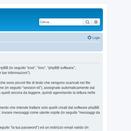
Cerca
Ricerca avanzata
Login
phpBB (in seguito “essi”, “loro”, “phpBB software”,
 tue informazioni”).
e sono piccoli file di testo che vengono scaricati nei file
ione (in seguito “session-id”), assegnato automaticamente dal
 quelli ancora da leggere, quindi agevolando la lettura nelle
nto che intende trattare solo quelli creati dal software phpBB.
si: inviare messaggi come utente ospite (in seguito “messaggi da
eguito “la tua password”) ed un indirizzo email valido (in