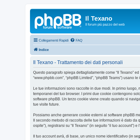
Il Texano
Il forum più pazzo del web
Collegamenti Rapidi
FAQ
Indice
Il Texano - Trattamento dei dati personali
Questo paragrafo spiega dettagliatamente come “Il Texano” ed event
“www.phpbb.com”, “phpBB Limited”, “phpBB Teams”) usano le infor
Le tue informazioni sono raccolte in due modi. In primo luogo, m
temporanei del tuo browser. I primi due cookie contengono solo 
software phpBB. Un terzo cookie viene creato quando si naviga t
tue visite future.
Possiamo anche generare cookie esterni al software phpBB mentr
Il secondo metodo di raccolta delle tue informazioni è dato da 
ospite”), registrarsi su “Il Texano” (in seguito “il tuo account”) 
Il tuo account avrà, di base, un unico nome identificativo (in s