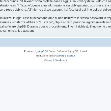
 dell’account su “Il Texano” sono protette dalle Leggi sulla Privacy dello Stato che os
razione su “Il Texano”, quale altra informazione sia obbligatoria o opzionale, è a total
ere rese pubbliche. All’interno del tuo account, hai facoltà di opt-in o opt-out sul
icurezza. In ogni caso ti raccomandiamo di non utilizzare la stessa password in tro
essuna circostanza affiliati di “Il Texano”, phpBB o terzi possono legittimamente r
 dal software phpBB. Durante questo procedimento ti verrà richiesto il tuo nome ute
uovamente al tuo account.
Powered by
phpBB
® Forum Software © phpBB Limited
Traduzione Italiana
phpBB-Store.it
Privacy
|
Condizioni