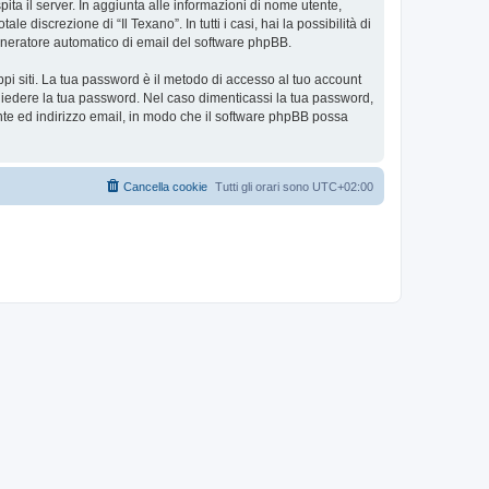
pita il server. In aggiunta alle informazioni di nome utente,
e discrezione di “Il Texano”. In tutti i casi, hai la possibilità di
 generatore automatico di email del software phpBB.
ppi siti. La tua password è il metodo di accesso al tuo account
ichiedere la tua password. Nel caso dimenticassi la tua password,
nte ed indirizzo email, in modo che il software phpBB possa
Cancella cookie
Tutti gli orari sono
UTC+02:00