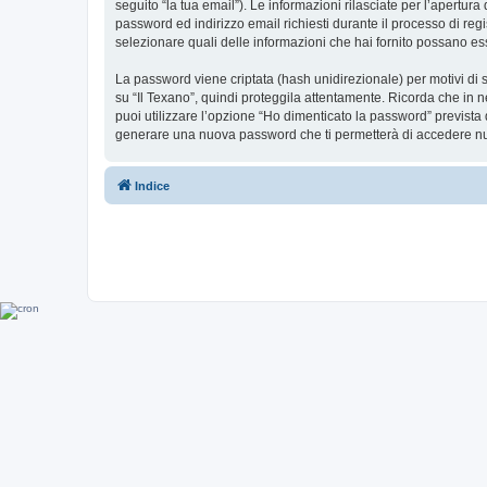
seguito “la tua email”). Le informazioni rilasciate per l’apertura
password ed indirizzo email richiesti durante il processo di regist
selezionare quali delle informazioni che hai fornito possano ess
La password viene criptata (hash unidirezionale) per motivi di s
su “Il Texano”, quindi proteggila attentamente. Ricorda che in n
puoi utilizzare l’opzione “Ho dimenticato la password” prevista
generare una nuova password che ti permetterà di accedere n
Indice