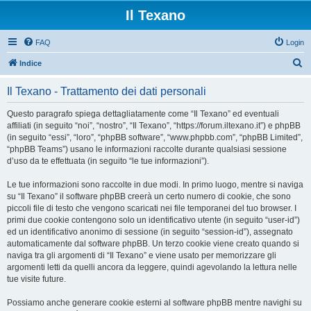
Il Texano
FAQ
Login
C
Indice
e
Il Texano - Trattamento dei dati personali
r
c
Questo paragrafo spiega dettagliatamente come “Il Texano” ed eventuali
affiliati (in seguito “noi”, “nostro”, “Il Texano”, “https://forum.iltexano.it”) e phpBB
a
(in seguito “essi”, “loro”, “phpBB software”, “www.phpbb.com”, “phpBB Limited”,
“phpBB Teams”) usano le informazioni raccolte durante qualsiasi sessione
d’uso da te effettuata (in seguito “le tue informazioni”).
Le tue informazioni sono raccolte in due modi. In primo luogo, mentre si naviga
su “Il Texano” il software phpBB creerà un certo numero di cookie, che sono
piccoli file di testo che vengono scaricati nei file temporanei del tuo browser. I
primi due cookie contengono solo un identificativo utente (in seguito “user-id”)
ed un identificativo anonimo di sessione (in seguito “session-id”), assegnato
automaticamente dal software phpBB. Un terzo cookie viene creato quando si
naviga tra gli argomenti di “Il Texano” e viene usato per memorizzare gli
argomenti letti da quelli ancora da leggere, quindi agevolando la lettura nelle
tue visite future.
Possiamo anche generare cookie esterni al software phpBB mentre navighi su