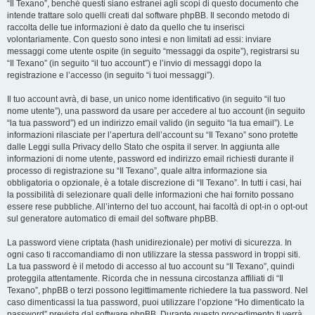
“Il Texano”, benché questi siano estranei agli scopi di questo documento che
intende trattare solo quelli creati dal software phpBB. Il secondo metodo di
raccolta delle tue informazioni è dato da quello che tu inserisci
volontariamente. Con questo sono intesi e non limitati ad essi: inviare
messaggi come utente ospite (in seguito “messaggi da ospite”), registrarsi su
“Il Texano” (in seguito “il tuo account”) e l’invio di messaggi dopo la
registrazione e l’accesso (in seguito “i tuoi messaggi”).
Il tuo account avrà, di base, un unico nome identificativo (in seguito “il tuo
nome utente”), una password da usare per accedere al tuo account (in seguito
“la tua password”) ed un indirizzo email valido (in seguito “la tua email”). Le
informazioni rilasciate per l’apertura dell’account su “Il Texano” sono protette
dalle Leggi sulla Privacy dello Stato che ospita il server. In aggiunta alle
informazioni di nome utente, password ed indirizzo email richiesti durante il
processo di registrazione su “Il Texano”, quale altra informazione sia
obbligatoria o opzionale, è a totale discrezione di “Il Texano”. In tutti i casi, hai
la possibilità di selezionare quali delle informazioni che hai fornito possano
essere rese pubbliche. All’interno del tuo account, hai facoltà di opt-in o opt-out
sul generatore automatico di email del software phpBB.
La password viene criptata (hash unidirezionale) per motivi di sicurezza. In
ogni caso ti raccomandiamo di non utilizzare la stessa password in troppi siti.
La tua password è il metodo di accesso al tuo account su “Il Texano”, quindi
proteggila attentamente. Ricorda che in nessuna circostanza affiliati di “Il
Texano”, phpBB o terzi possono legittimamente richiedere la tua password. Nel
caso dimenticassi la tua password, puoi utilizzare l’opzione “Ho dimenticato la
password” prevista dal software phpBB. Durante questo procedimento ti verrà