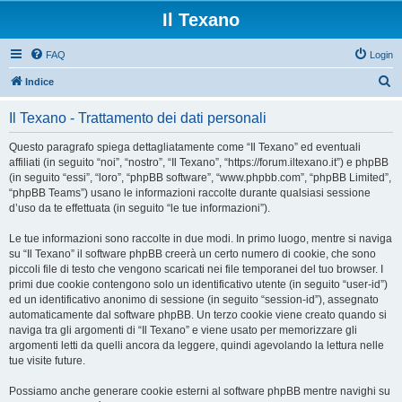
Il Texano
FAQ
Login
C
Indice
e
Il Texano - Trattamento dei dati personali
r
c
Questo paragrafo spiega dettagliatamente come “Il Texano” ed eventuali
affiliati (in seguito “noi”, “nostro”, “Il Texano”, “https://forum.iltexano.it”) e phpBB
a
(in seguito “essi”, “loro”, “phpBB software”, “www.phpbb.com”, “phpBB Limited”,
“phpBB Teams”) usano le informazioni raccolte durante qualsiasi sessione
d’uso da te effettuata (in seguito “le tue informazioni”).
Le tue informazioni sono raccolte in due modi. In primo luogo, mentre si naviga
su “Il Texano” il software phpBB creerà un certo numero di cookie, che sono
piccoli file di testo che vengono scaricati nei file temporanei del tuo browser. I
primi due cookie contengono solo un identificativo utente (in seguito “user-id”)
ed un identificativo anonimo di sessione (in seguito “session-id”), assegnato
automaticamente dal software phpBB. Un terzo cookie viene creato quando si
naviga tra gli argomenti di “Il Texano” e viene usato per memorizzare gli
argomenti letti da quelli ancora da leggere, quindi agevolando la lettura nelle
tue visite future.
Possiamo anche generare cookie esterni al software phpBB mentre navighi su