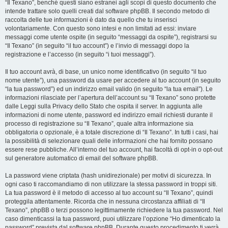
“Il Texano”, benché questi siano estranei agli scopi di questo documento che
intende trattare solo quelli creati dal software phpBB. Il secondo metodo di
raccolta delle tue informazioni è dato da quello che tu inserisci
volontariamente. Con questo sono intesi e non limitati ad essi: inviare
messaggi come utente ospite (in seguito “messaggi da ospite”), registrarsi su
“Il Texano” (in seguito “il tuo account”) e l’invio di messaggi dopo la
registrazione e l’accesso (in seguito “i tuoi messaggi”).
Il tuo account avrà, di base, un unico nome identificativo (in seguito “il tuo
nome utente”), una password da usare per accedere al tuo account (in seguito
“la tua password”) ed un indirizzo email valido (in seguito “la tua email”). Le
informazioni rilasciate per l’apertura dell’account su “Il Texano” sono protette
dalle Leggi sulla Privacy dello Stato che ospita il server. In aggiunta alle
informazioni di nome utente, password ed indirizzo email richiesti durante il
processo di registrazione su “Il Texano”, quale altra informazione sia
obbligatoria o opzionale, è a totale discrezione di “Il Texano”. In tutti i casi, hai
la possibilità di selezionare quali delle informazioni che hai fornito possano
essere rese pubbliche. All’interno del tuo account, hai facoltà di opt-in o opt-out
sul generatore automatico di email del software phpBB.
La password viene criptata (hash unidirezionale) per motivi di sicurezza. In
ogni caso ti raccomandiamo di non utilizzare la stessa password in troppi siti.
La tua password è il metodo di accesso al tuo account su “Il Texano”, quindi
proteggila attentamente. Ricorda che in nessuna circostanza affiliati di “Il
Texano”, phpBB o terzi possono legittimamente richiedere la tua password. Nel
caso dimenticassi la tua password, puoi utilizzare l’opzione “Ho dimenticato la
password” prevista dal software phpBB. Durante questo procedimento ti verrà