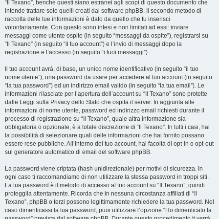
“Il Texano”, benché questi siano estranei agli scopi di questo documento che
intende trattare solo quelli creati dal software phpBB. Il secondo metodo di
raccolta delle tue informazioni è dato da quello che tu inserisci
volontariamente. Con questo sono intesi e non limitati ad essi: inviare
messaggi come utente ospite (in seguito “messaggi da ospite”), registrarsi su
“Il Texano” (in seguito “il tuo account”) e l’invio di messaggi dopo la
registrazione e l’accesso (in seguito “i tuoi messaggi”).
Il tuo account avrà, di base, un unico nome identificativo (in seguito “il tuo
nome utente”), una password da usare per accedere al tuo account (in seguito
“la tua password”) ed un indirizzo email valido (in seguito “la tua email”). Le
informazioni rilasciate per l’apertura dell’account su “Il Texano” sono protette
dalle Leggi sulla Privacy dello Stato che ospita il server. In aggiunta alle
informazioni di nome utente, password ed indirizzo email richiesti durante il
processo di registrazione su “Il Texano”, quale altra informazione sia
obbligatoria o opzionale, è a totale discrezione di “Il Texano”. In tutti i casi, hai
la possibilità di selezionare quali delle informazioni che hai fornito possano
essere rese pubbliche. All’interno del tuo account, hai facoltà di opt-in o opt-out
sul generatore automatico di email del software phpBB.
La password viene criptata (hash unidirezionale) per motivi di sicurezza. In
ogni caso ti raccomandiamo di non utilizzare la stessa password in troppi siti.
La tua password è il metodo di accesso al tuo account su “Il Texano”, quindi
proteggila attentamente. Ricorda che in nessuna circostanza affiliati di “Il
Texano”, phpBB o terzi possono legittimamente richiedere la tua password. Nel
caso dimenticassi la tua password, puoi utilizzare l’opzione “Ho dimenticato la
password” prevista dal software phpBB. Durante questo procedimento ti verrà