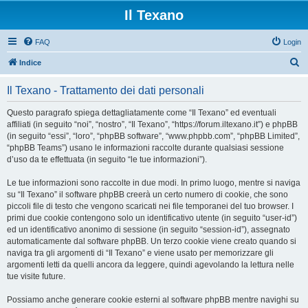
Il Texano
FAQ
Login
C
Indice
e
Il Texano - Trattamento dei dati personali
r
c
Questo paragrafo spiega dettagliatamente come “Il Texano” ed eventuali
affiliati (in seguito “noi”, “nostro”, “Il Texano”, “https://forum.iltexano.it”) e phpBB
a
(in seguito “essi”, “loro”, “phpBB software”, “www.phpbb.com”, “phpBB Limited”,
“phpBB Teams”) usano le informazioni raccolte durante qualsiasi sessione
d’uso da te effettuata (in seguito “le tue informazioni”).
Le tue informazioni sono raccolte in due modi. In primo luogo, mentre si naviga
su “Il Texano” il software phpBB creerà un certo numero di cookie, che sono
piccoli file di testo che vengono scaricati nei file temporanei del tuo browser. I
primi due cookie contengono solo un identificativo utente (in seguito “user-id”)
ed un identificativo anonimo di sessione (in seguito “session-id”), assegnato
automaticamente dal software phpBB. Un terzo cookie viene creato quando si
naviga tra gli argomenti di “Il Texano” e viene usato per memorizzare gli
argomenti letti da quelli ancora da leggere, quindi agevolando la lettura nelle
tue visite future.
Possiamo anche generare cookie esterni al software phpBB mentre navighi su