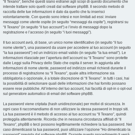
“Il Texano”, benché questi siano estranei agli scopi di questo documento che
intende trattare solo quelli creati dal software phpBB. Il secondo metodo di
raccolta delle tue informazioni è dato da quello che tu inserisci
volontariamente. Con questo sono intesi e non limitati ad essi: inviare
messaggi come utente ospite (in seguito “messaggi da ospite”), registrarsi su
“Il Texano” (in seguito “il tuo account”) e l’invio di messaggi dopo la
registrazione e l’accesso (in seguito “i tuoi messaggi”).
Il tuo account avrà, di base, un unico nome identificativo (in seguito “il tuo
nome utente”), una password da usare per accedere al tuo account (in seguito
“la tua password”) ed un indirizzo email valido (in seguito “la tua email”). Le
informazioni rilasciate per l’apertura dell’account su “Il Texano” sono protette
dalle Leggi sulla Privacy dello Stato che ospita il server. In aggiunta alle
informazioni di nome utente, password ed indirizzo email richiesti durante il
processo di registrazione su “Il Texano”, quale altra informazione sia
obbligatoria o opzionale, è a totale discrezione di “Il Texano”. In tutti i casi, hai
la possibilità di selezionare quali delle informazioni che hai fornito possano
essere rese pubbliche. All’interno del tuo account, hai facoltà di opt-in o opt-out
sul generatore automatico di email del software phpBB.
La password viene criptata (hash unidirezionale) per motivi di sicurezza. In
ogni caso ti raccomandiamo di non utilizzare la stessa password in troppi siti.
La tua password è il metodo di accesso al tuo account su “Il Texano”, quindi
proteggila attentamente. Ricorda che in nessuna circostanza affiliati di “Il
Texano”, phpBB o terzi possono legittimamente richiedere la tua password. Nel
caso dimenticassi la tua password, puoi utilizzare l’opzione “Ho dimenticato la
password” prevista dal software phpBB. Durante questo procedimento ti verrà