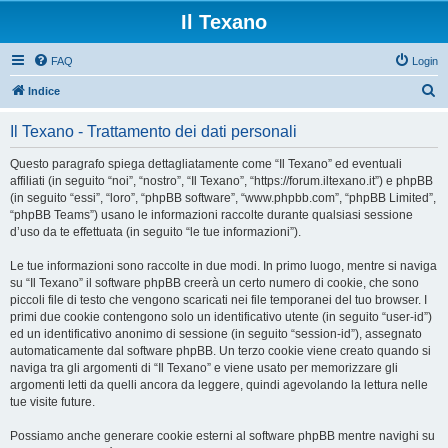
Il Texano
FAQ
Login
C
Indice
e
Il Texano - Trattamento dei dati personali
r
c
Questo paragrafo spiega dettagliatamente come “Il Texano” ed eventuali
affiliati (in seguito “noi”, “nostro”, “Il Texano”, “https://forum.iltexano.it”) e phpBB
a
(in seguito “essi”, “loro”, “phpBB software”, “www.phpbb.com”, “phpBB Limited”,
“phpBB Teams”) usano le informazioni raccolte durante qualsiasi sessione
d’uso da te effettuata (in seguito “le tue informazioni”).
Le tue informazioni sono raccolte in due modi. In primo luogo, mentre si naviga
su “Il Texano” il software phpBB creerà un certo numero di cookie, che sono
piccoli file di testo che vengono scaricati nei file temporanei del tuo browser. I
primi due cookie contengono solo un identificativo utente (in seguito “user-id”)
ed un identificativo anonimo di sessione (in seguito “session-id”), assegnato
automaticamente dal software phpBB. Un terzo cookie viene creato quando si
naviga tra gli argomenti di “Il Texano” e viene usato per memorizzare gli
argomenti letti da quelli ancora da leggere, quindi agevolando la lettura nelle
tue visite future.
Possiamo anche generare cookie esterni al software phpBB mentre navighi su