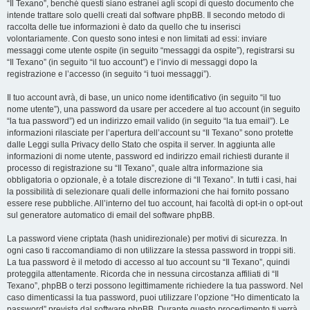
“Il Texano”, benché questi siano estranei agli scopi di questo documento che
intende trattare solo quelli creati dal software phpBB. Il secondo metodo di
raccolta delle tue informazioni è dato da quello che tu inserisci
volontariamente. Con questo sono intesi e non limitati ad essi: inviare
messaggi come utente ospite (in seguito “messaggi da ospite”), registrarsi su
“Il Texano” (in seguito “il tuo account”) e l’invio di messaggi dopo la
registrazione e l’accesso (in seguito “i tuoi messaggi”).
Il tuo account avrà, di base, un unico nome identificativo (in seguito “il tuo
nome utente”), una password da usare per accedere al tuo account (in seguito
“la tua password”) ed un indirizzo email valido (in seguito “la tua email”). Le
informazioni rilasciate per l’apertura dell’account su “Il Texano” sono protette
dalle Leggi sulla Privacy dello Stato che ospita il server. In aggiunta alle
informazioni di nome utente, password ed indirizzo email richiesti durante il
processo di registrazione su “Il Texano”, quale altra informazione sia
obbligatoria o opzionale, è a totale discrezione di “Il Texano”. In tutti i casi, hai
la possibilità di selezionare quali delle informazioni che hai fornito possano
essere rese pubbliche. All’interno del tuo account, hai facoltà di opt-in o opt-out
sul generatore automatico di email del software phpBB.
La password viene criptata (hash unidirezionale) per motivi di sicurezza. In
ogni caso ti raccomandiamo di non utilizzare la stessa password in troppi siti.
La tua password è il metodo di accesso al tuo account su “Il Texano”, quindi
proteggila attentamente. Ricorda che in nessuna circostanza affiliati di “Il
Texano”, phpBB o terzi possono legittimamente richiedere la tua password. Nel
caso dimenticassi la tua password, puoi utilizzare l’opzione “Ho dimenticato la
password” prevista dal software phpBB. Durante questo procedimento ti verrà