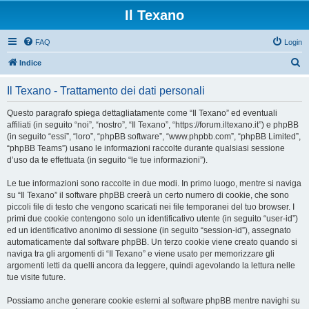
Il Texano
FAQ
Login
C
Indice
e
Il Texano - Trattamento dei dati personali
r
c
Questo paragrafo spiega dettagliatamente come “Il Texano” ed eventuali
affiliati (in seguito “noi”, “nostro”, “Il Texano”, “https://forum.iltexano.it”) e phpBB
a
(in seguito “essi”, “loro”, “phpBB software”, “www.phpbb.com”, “phpBB Limited”,
“phpBB Teams”) usano le informazioni raccolte durante qualsiasi sessione
d’uso da te effettuata (in seguito “le tue informazioni”).
Le tue informazioni sono raccolte in due modi. In primo luogo, mentre si naviga
su “Il Texano” il software phpBB creerà un certo numero di cookie, che sono
piccoli file di testo che vengono scaricati nei file temporanei del tuo browser. I
primi due cookie contengono solo un identificativo utente (in seguito “user-id”)
ed un identificativo anonimo di sessione (in seguito “session-id”), assegnato
automaticamente dal software phpBB. Un terzo cookie viene creato quando si
naviga tra gli argomenti di “Il Texano” e viene usato per memorizzare gli
argomenti letti da quelli ancora da leggere, quindi agevolando la lettura nelle
tue visite future.
Possiamo anche generare cookie esterni al software phpBB mentre navighi su