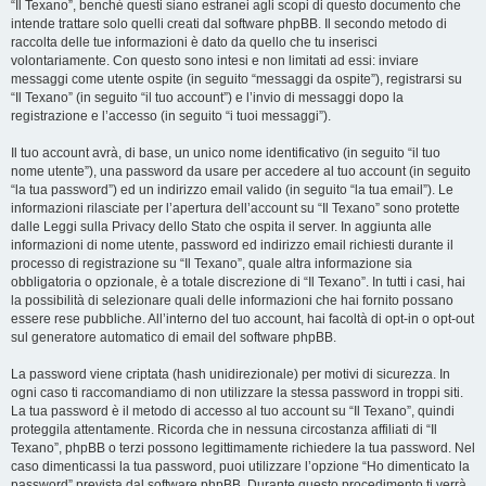
“Il Texano”, benché questi siano estranei agli scopi di questo documento che
intende trattare solo quelli creati dal software phpBB. Il secondo metodo di
raccolta delle tue informazioni è dato da quello che tu inserisci
volontariamente. Con questo sono intesi e non limitati ad essi: inviare
messaggi come utente ospite (in seguito “messaggi da ospite”), registrarsi su
“Il Texano” (in seguito “il tuo account”) e l’invio di messaggi dopo la
registrazione e l’accesso (in seguito “i tuoi messaggi”).
Il tuo account avrà, di base, un unico nome identificativo (in seguito “il tuo
nome utente”), una password da usare per accedere al tuo account (in seguito
“la tua password”) ed un indirizzo email valido (in seguito “la tua email”). Le
informazioni rilasciate per l’apertura dell’account su “Il Texano” sono protette
dalle Leggi sulla Privacy dello Stato che ospita il server. In aggiunta alle
informazioni di nome utente, password ed indirizzo email richiesti durante il
processo di registrazione su “Il Texano”, quale altra informazione sia
obbligatoria o opzionale, è a totale discrezione di “Il Texano”. In tutti i casi, hai
la possibilità di selezionare quali delle informazioni che hai fornito possano
essere rese pubbliche. All’interno del tuo account, hai facoltà di opt-in o opt-out
sul generatore automatico di email del software phpBB.
La password viene criptata (hash unidirezionale) per motivi di sicurezza. In
ogni caso ti raccomandiamo di non utilizzare la stessa password in troppi siti.
La tua password è il metodo di accesso al tuo account su “Il Texano”, quindi
proteggila attentamente. Ricorda che in nessuna circostanza affiliati di “Il
Texano”, phpBB o terzi possono legittimamente richiedere la tua password. Nel
caso dimenticassi la tua password, puoi utilizzare l’opzione “Ho dimenticato la
password” prevista dal software phpBB. Durante questo procedimento ti verrà