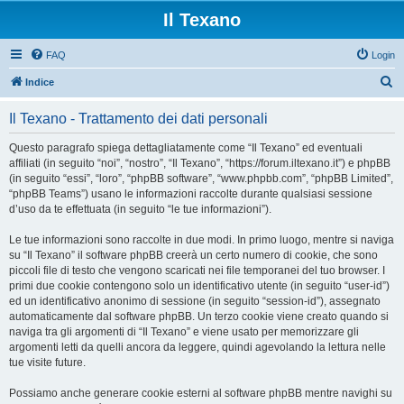
Il Texano
FAQ
Login
C
Indice
e
Il Texano - Trattamento dei dati personali
r
c
Questo paragrafo spiega dettagliatamente come “Il Texano” ed eventuali
affiliati (in seguito “noi”, “nostro”, “Il Texano”, “https://forum.iltexano.it”) e phpBB
a
(in seguito “essi”, “loro”, “phpBB software”, “www.phpbb.com”, “phpBB Limited”,
“phpBB Teams”) usano le informazioni raccolte durante qualsiasi sessione
d’uso da te effettuata (in seguito “le tue informazioni”).
Le tue informazioni sono raccolte in due modi. In primo luogo, mentre si naviga
su “Il Texano” il software phpBB creerà un certo numero di cookie, che sono
piccoli file di testo che vengono scaricati nei file temporanei del tuo browser. I
primi due cookie contengono solo un identificativo utente (in seguito “user-id”)
ed un identificativo anonimo di sessione (in seguito “session-id”), assegnato
automaticamente dal software phpBB. Un terzo cookie viene creato quando si
naviga tra gli argomenti di “Il Texano” e viene usato per memorizzare gli
argomenti letti da quelli ancora da leggere, quindi agevolando la lettura nelle
tue visite future.
Possiamo anche generare cookie esterni al software phpBB mentre navighi su