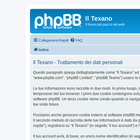
Il Texano
Il forum più pazzo del web
Collegamenti Rapidi
FAQ
Indice
Il Texano - Trattamento dei dati personali
Questo paragrafo spiega dettagliatamente come “Il Texano” ed event
“www.phpbb.com”, “phpBB Limited”, “phpBB Teams”) usano le infor
Le tue informazioni sono raccolte in due modi. In primo luogo, m
temporanei del tuo browser. I primi due cookie contengono solo 
software phpBB. Un terzo cookie viene creato quando si naviga t
tue visite future.
Possiamo anche generare cookie esterni al software phpBB mentr
Il secondo metodo di raccolta delle tue informazioni è dato da 
ospite”), registrarsi su “Il Texano” (in seguito “il tuo account”) 
Il tuo account avrà, di base, un unico nome identificativo (in s