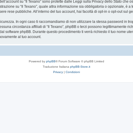
 dell’account su “Il Texano” sono protette dalle Leggi sulla Privacy dello Stato che os
razione su “Il Texano”, quale altra informazione sia obbligatoria o opzionale, è a total
ere rese pubbliche. All’interno del tuo account, hai facoltà di opt-in o opt-out sul
icurezza. In ogni caso ti raccomandiamo di non utilizzare la stessa password in tro
essuna circostanza affiliati di “Il Texano”, phpBB o terzi possono legittimamente r
 dal software phpBB. Durante questo procedimento ti verrà richiesto il tuo nome ute
uovamente al tuo account.
Powered by
phpBB
® Forum Software © phpBB Limited
Traduzione Italiana
phpBB-Store.it
Privacy
|
Condizioni