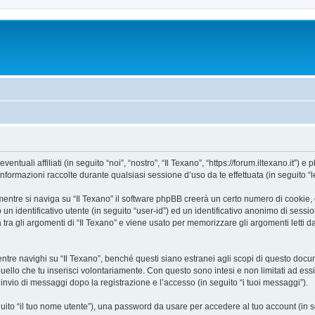
uali affiliati (in seguito “noi”, “nostro”, “Il Texano”, “https://forum.iltexano.it”) e 
mazioni raccolte durante qualsiasi sessione d’uso da te effettuata (in seguito “le
entre si naviga su “Il Texano” il software phpBB creerà un certo numero di cookie, ch
un identificativo utente (in seguito “user-id”) ed un identificativo anonimo di sess
ra gli argomenti di “Il Texano” e viene usato per memorizzare gli argomenti letti da
e navighi su “Il Texano”, benché questi siano estranei agli scopi di questo docume
quello che tu inserisci volontariamente. Con questo sono intesi e non limitati ad es
e l’invio di messaggi dopo la registrazione e l’accesso (in seguito “i tuoi messaggi”).
eguito “il tuo nome utente”), una password da usare per accedere al tuo account (in s