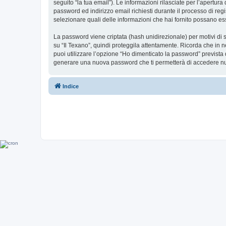
seguito “la tua email”). Le informazioni rilasciate per l’apertura
password ed indirizzo email richiesti durante il processo di regist
selezionare quali delle informazioni che hai fornito possano ess
La password viene criptata (hash unidirezionale) per motivi di s
su “Il Texano”, quindi proteggila attentamente. Ricorda che in n
puoi utilizzare l’opzione “Ho dimenticato la password” prevista
generare una nuova password che ti permetterà di accedere n
Indice