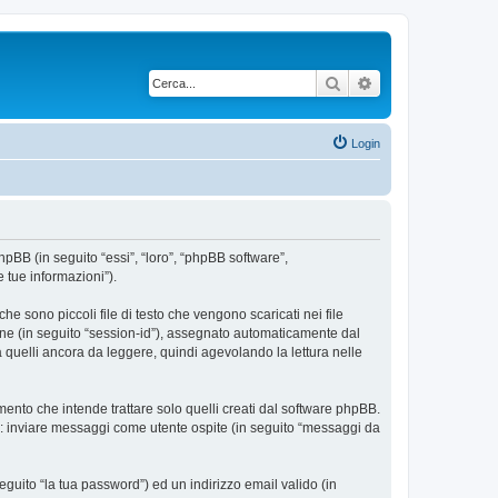
Cerca
Ricerca avanzata
Login
phpBB (in seguito “essi”, “loro”, “phpBB software”,
 tue informazioni”).
e sono piccoli file di testo che vengono scaricati nei file
ione (in seguito “session-id”), assegnato automaticamente dal
 quelli ancora da leggere, quindi agevolando la lettura nelle
nto che intende trattare solo quelli creati dal software phpBB.
si: inviare messaggi come utente ospite (in seguito “messaggi da
eguito “la tua password”) ed un indirizzo email valido (in