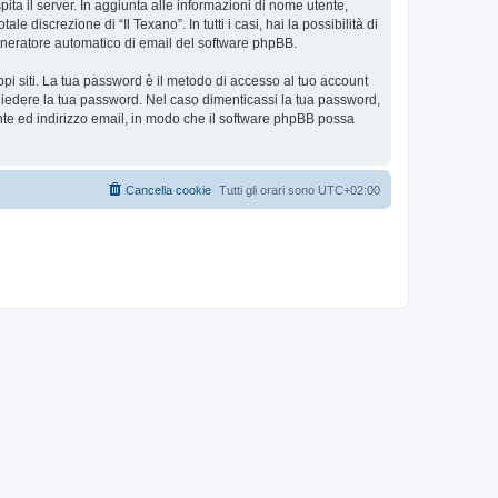
pita il server. In aggiunta alle informazioni di nome utente,
e discrezione di “Il Texano”. In tutti i casi, hai la possibilità di
 generatore automatico di email del software phpBB.
ppi siti. La tua password è il metodo di accesso al tuo account
ichiedere la tua password. Nel caso dimenticassi la tua password,
nte ed indirizzo email, in modo che il software phpBB possa
Cancella cookie
Tutti gli orari sono
UTC+02:00