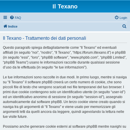
Il Texano
FAQ
Login
C
Indice
e
Il Texano - Trattamento dei dati personali
r
c
Questo paragrafo spiega dettagliatamente come “Il Texano” ed eventuali
affiliati (in seguito “noi”, “nostro”, “Il Texano”, “https://forum.iltexano.it”) e phpBB
a
(in seguito “essi”, “loro”, “phpBB software”, “www.phpbb.com”, “phpBB Limited”,
“phpBB Teams”) usano le informazioni raccolte durante qualsiasi sessione
d’uso da te effettuata (in seguito “le tue informazioni”).
Le tue informazioni sono raccolte in due modi. In primo luogo, mentre si naviga
su “Il Texano” il software phpBB creerà un certo numero di cookie, che sono
piccoli file di testo che vengono scaricati nei file temporanei del tuo browser. I
primi due cookie contengono solo un identificativo utente (in seguito “user-id”)
ed un identificativo anonimo di sessione (in seguito “session-id”), assegnato
automaticamente dal software phpBB. Un terzo cookie viene creato quando si
naviga tra gli argomenti di “Il Texano” e viene usato per memorizzare gli
argomenti letti da quelli ancora da leggere, quindi agevolando la lettura nelle
tue visite future.
Possiamo anche generare cookie esterni al software phpBB mentre navighi su