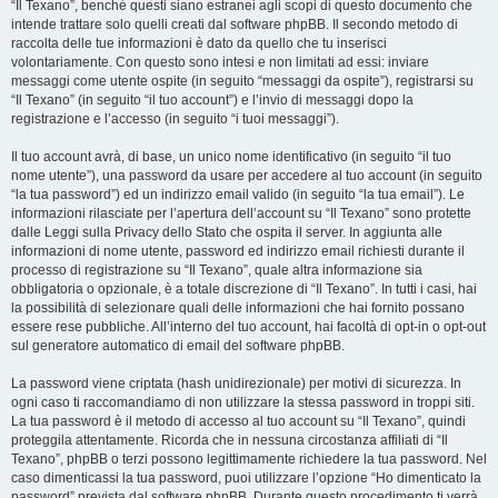
“Il Texano”, benché questi siano estranei agli scopi di questo documento che
intende trattare solo quelli creati dal software phpBB. Il secondo metodo di
raccolta delle tue informazioni è dato da quello che tu inserisci
volontariamente. Con questo sono intesi e non limitati ad essi: inviare
messaggi come utente ospite (in seguito “messaggi da ospite”), registrarsi su
“Il Texano” (in seguito “il tuo account”) e l’invio di messaggi dopo la
registrazione e l’accesso (in seguito “i tuoi messaggi”).
Il tuo account avrà, di base, un unico nome identificativo (in seguito “il tuo
nome utente”), una password da usare per accedere al tuo account (in seguito
“la tua password”) ed un indirizzo email valido (in seguito “la tua email”). Le
informazioni rilasciate per l’apertura dell’account su “Il Texano” sono protette
dalle Leggi sulla Privacy dello Stato che ospita il server. In aggiunta alle
informazioni di nome utente, password ed indirizzo email richiesti durante il
processo di registrazione su “Il Texano”, quale altra informazione sia
obbligatoria o opzionale, è a totale discrezione di “Il Texano”. In tutti i casi, hai
la possibilità di selezionare quali delle informazioni che hai fornito possano
essere rese pubbliche. All’interno del tuo account, hai facoltà di opt-in o opt-out
sul generatore automatico di email del software phpBB.
La password viene criptata (hash unidirezionale) per motivi di sicurezza. In
ogni caso ti raccomandiamo di non utilizzare la stessa password in troppi siti.
La tua password è il metodo di accesso al tuo account su “Il Texano”, quindi
proteggila attentamente. Ricorda che in nessuna circostanza affiliati di “Il
Texano”, phpBB o terzi possono legittimamente richiedere la tua password. Nel
caso dimenticassi la tua password, puoi utilizzare l’opzione “Ho dimenticato la
password” prevista dal software phpBB. Durante questo procedimento ti verrà