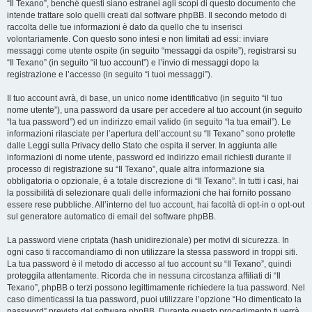
“Il Texano”, benché questi siano estranei agli scopi di questo documento che
intende trattare solo quelli creati dal software phpBB. Il secondo metodo di
raccolta delle tue informazioni è dato da quello che tu inserisci
volontariamente. Con questo sono intesi e non limitati ad essi: inviare
messaggi come utente ospite (in seguito “messaggi da ospite”), registrarsi su
“Il Texano” (in seguito “il tuo account”) e l’invio di messaggi dopo la
registrazione e l’accesso (in seguito “i tuoi messaggi”).
Il tuo account avrà, di base, un unico nome identificativo (in seguito “il tuo
nome utente”), una password da usare per accedere al tuo account (in seguito
“la tua password”) ed un indirizzo email valido (in seguito “la tua email”). Le
informazioni rilasciate per l’apertura dell’account su “Il Texano” sono protette
dalle Leggi sulla Privacy dello Stato che ospita il server. In aggiunta alle
informazioni di nome utente, password ed indirizzo email richiesti durante il
processo di registrazione su “Il Texano”, quale altra informazione sia
obbligatoria o opzionale, è a totale discrezione di “Il Texano”. In tutti i casi, hai
la possibilità di selezionare quali delle informazioni che hai fornito possano
essere rese pubbliche. All’interno del tuo account, hai facoltà di opt-in o opt-out
sul generatore automatico di email del software phpBB.
La password viene criptata (hash unidirezionale) per motivi di sicurezza. In
ogni caso ti raccomandiamo di non utilizzare la stessa password in troppi siti.
La tua password è il metodo di accesso al tuo account su “Il Texano”, quindi
proteggila attentamente. Ricorda che in nessuna circostanza affiliati di “Il
Texano”, phpBB o terzi possono legittimamente richiedere la tua password. Nel
caso dimenticassi la tua password, puoi utilizzare l’opzione “Ho dimenticato la
password” prevista dal software phpBB. Durante questo procedimento ti verrà