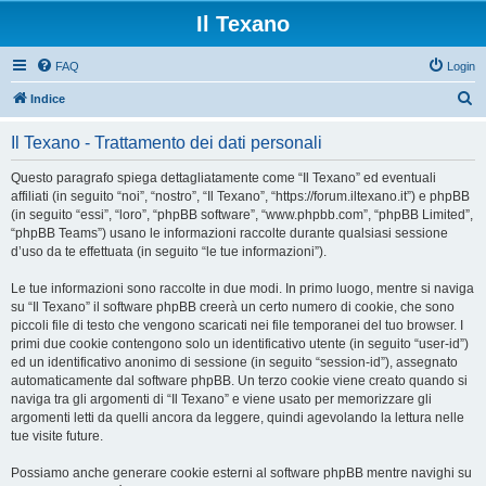
Il Texano
FAQ
Login
C
Indice
e
Il Texano - Trattamento dei dati personali
r
c
Questo paragrafo spiega dettagliatamente come “Il Texano” ed eventuali
affiliati (in seguito “noi”, “nostro”, “Il Texano”, “https://forum.iltexano.it”) e phpBB
a
(in seguito “essi”, “loro”, “phpBB software”, “www.phpbb.com”, “phpBB Limited”,
“phpBB Teams”) usano le informazioni raccolte durante qualsiasi sessione
d’uso da te effettuata (in seguito “le tue informazioni”).
Le tue informazioni sono raccolte in due modi. In primo luogo, mentre si naviga
su “Il Texano” il software phpBB creerà un certo numero di cookie, che sono
piccoli file di testo che vengono scaricati nei file temporanei del tuo browser. I
primi due cookie contengono solo un identificativo utente (in seguito “user-id”)
ed un identificativo anonimo di sessione (in seguito “session-id”), assegnato
automaticamente dal software phpBB. Un terzo cookie viene creato quando si
naviga tra gli argomenti di “Il Texano” e viene usato per memorizzare gli
argomenti letti da quelli ancora da leggere, quindi agevolando la lettura nelle
tue visite future.
Possiamo anche generare cookie esterni al software phpBB mentre navighi su