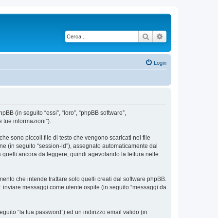
Cerca
Ricerca avanzata
Login
phpBB (in seguito “essi”, “loro”, “phpBB software”,
 tue informazioni”).
e sono piccoli file di testo che vengono scaricati nei file
ione (in seguito “session-id”), assegnato automaticamente dal
 quelli ancora da leggere, quindi agevolando la lettura nelle
nto che intende trattare solo quelli creati dal software phpBB.
si: inviare messaggi come utente ospite (in seguito “messaggi da
eguito “la tua password”) ed un indirizzo email valido (in