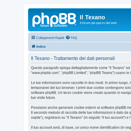
Il Texano
Il forum più pazzo del web
Collegamenti Rapidi
FAQ
Indice
Il Texano - Trattamento dei dati personali
Questo paragrafo spiega dettagliatamente come “Il Texano” ed event
“www.phpbb.com”, “phpBB Limited”, “phpBB Teams”) usano le infor
Le tue informazioni sono raccolte in due modi. In primo luogo, m
temporanei del tuo browser. I primi due cookie contengono solo 
software phpBB. Un terzo cookie viene creato quando si naviga t
tue visite future.
Possiamo anche generare cookie esterni al software phpBB mentr
Il secondo metodo di raccolta delle tue informazioni è dato da 
ospite”), registrarsi su “Il Texano” (in seguito “il tuo account”) 
Il tuo account avrà, di base, un unico nome identificativo (in s