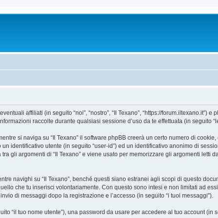
uali affiliati (in seguito “noi”, “nostro”, “Il Texano”, “https://forum.iltexano.it”) e 
mazioni raccolte durante qualsiasi sessione d’uso da te effettuata (in seguito “le
entre si naviga su “Il Texano” il software phpBB creerà un certo numero di cookie, ch
un identificativo utente (in seguito “user-id”) ed un identificativo anonimo di sess
ra gli argomenti di “Il Texano” e viene usato per memorizzare gli argomenti letti da
e navighi su “Il Texano”, benché questi siano estranei agli scopi di questo docume
quello che tu inserisci volontariamente. Con questo sono intesi e non limitati ad es
e l’invio di messaggi dopo la registrazione e l’accesso (in seguito “i tuoi messaggi”).
eguito “il tuo nome utente”), una password da usare per accedere al tuo account (in s