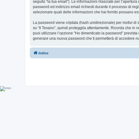
seguito “la tua email”). Le informazioni rilasciate per l’apertura
password ed indirizzo email richiesti durante il processo di regist
selezionare quali delle informazioni che hai fornito possano ess
La password viene criptata (hash unidirezionale) per motivi di s
su “Il Texano”, quindi proteggila attentamente. Ricorda che in n
puoi utilizzare l’opzione “Ho dimenticato la password” prevista
generare una nuova password che ti permetterà di accedere n
Indice