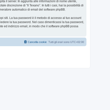
pita il server. In aggiunta alle informazioni di nome utente,
e discrezione di “Il Texano”. In tutti i casi, hai la possibilità di
 generatore automatico di email del software phpBB.
ppi siti. La tua password è il metodo di accesso al tuo account
ichiedere la tua password. Nel caso dimenticassi la tua password,
nte ed indirizzo email, in modo che il software phpBB possa
Cancella cookie
Tutti gli orari sono
UTC+02:00