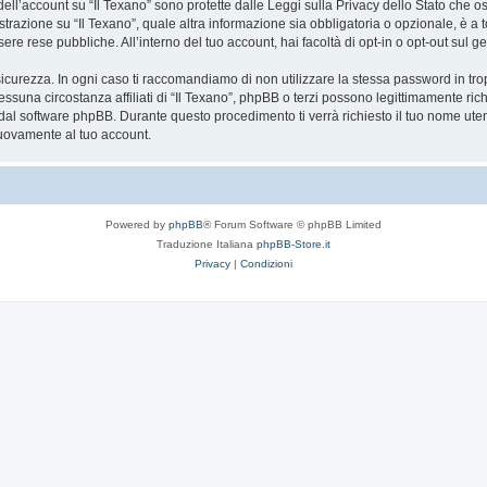
 dell’account su “Il Texano” sono protette dalle Leggi sulla Privacy dello Stato che os
razione su “Il Texano”, quale altra informazione sia obbligatoria o opzionale, è a total
ere rese pubbliche. All’interno del tuo account, hai facoltà di opt-in o opt-out sul
icurezza. In ogni caso ti raccomandiamo di non utilizzare la stessa password in tro
essuna circostanza affiliati di “Il Texano”, phpBB o terzi possono legittimamente r
 dal software phpBB. Durante questo procedimento ti verrà richiesto il tuo nome ute
uovamente al tuo account.
Powered by
phpBB
® Forum Software © phpBB Limited
Traduzione Italiana
phpBB-Store.it
Privacy
|
Condizioni