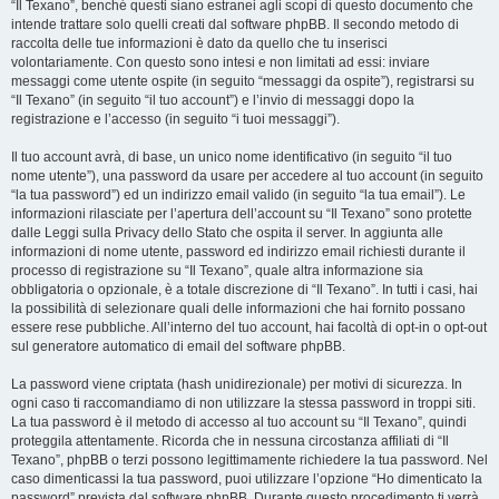
“Il Texano”, benché questi siano estranei agli scopi di questo documento che
intende trattare solo quelli creati dal software phpBB. Il secondo metodo di
raccolta delle tue informazioni è dato da quello che tu inserisci
volontariamente. Con questo sono intesi e non limitati ad essi: inviare
messaggi come utente ospite (in seguito “messaggi da ospite”), registrarsi su
“Il Texano” (in seguito “il tuo account”) e l’invio di messaggi dopo la
registrazione e l’accesso (in seguito “i tuoi messaggi”).
Il tuo account avrà, di base, un unico nome identificativo (in seguito “il tuo
nome utente”), una password da usare per accedere al tuo account (in seguito
“la tua password”) ed un indirizzo email valido (in seguito “la tua email”). Le
informazioni rilasciate per l’apertura dell’account su “Il Texano” sono protette
dalle Leggi sulla Privacy dello Stato che ospita il server. In aggiunta alle
informazioni di nome utente, password ed indirizzo email richiesti durante il
processo di registrazione su “Il Texano”, quale altra informazione sia
obbligatoria o opzionale, è a totale discrezione di “Il Texano”. In tutti i casi, hai
la possibilità di selezionare quali delle informazioni che hai fornito possano
essere rese pubbliche. All’interno del tuo account, hai facoltà di opt-in o opt-out
sul generatore automatico di email del software phpBB.
La password viene criptata (hash unidirezionale) per motivi di sicurezza. In
ogni caso ti raccomandiamo di non utilizzare la stessa password in troppi siti.
La tua password è il metodo di accesso al tuo account su “Il Texano”, quindi
proteggila attentamente. Ricorda che in nessuna circostanza affiliati di “Il
Texano”, phpBB o terzi possono legittimamente richiedere la tua password. Nel
caso dimenticassi la tua password, puoi utilizzare l’opzione “Ho dimenticato la
password” prevista dal software phpBB. Durante questo procedimento ti verrà