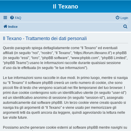
Il Texano
FAQ
Login
C
Indice
e
Il Texano - Trattamento dei dati personali
r
c
Questo paragrafo spiega dettagliatamente come “Il Texano” ed eventuali
affiliati (in seguito “noi”, “nostro”, “Il Texano”, “https://forum.iltexano.it”) e phpBB
a
(in seguito “essi”, “loro”, “phpBB software”, “www.phpbb.com”, “phpBB Limited”,
“phpBB Teams”) usano le informazioni raccolte durante qualsiasi sessione
d’uso da te effettuata (in seguito “le tue informazioni”).
Le tue informazioni sono raccolte in due modi. In primo luogo, mentre si naviga
su “Il Texano” il software phpBB creerà un certo numero di cookie, che sono
piccoli file di testo che vengono scaricati nei file temporanei del tuo browser. I
primi due cookie contengono solo un identificativo utente (in seguito “user-id”)
ed un identificativo anonimo di sessione (in seguito “session-id”), assegnato
automaticamente dal software phpBB. Un terzo cookie viene creato quando si
naviga tra gli argomenti di “Il Texano” e viene usato per memorizzare gli
argomenti letti da quelli ancora da leggere, quindi agevolando la lettura nelle
tue visite future.
Possiamo anche generare cookie esterni al software phpBB mentre navighi su