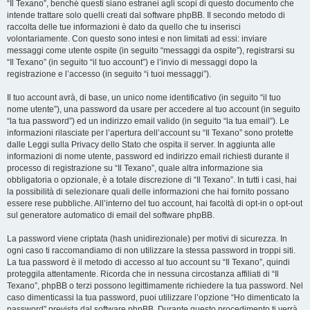
“Il Texano”, benché questi siano estranei agli scopi di questo documento che
intende trattare solo quelli creati dal software phpBB. Il secondo metodo di
raccolta delle tue informazioni è dato da quello che tu inserisci
volontariamente. Con questo sono intesi e non limitati ad essi: inviare
messaggi come utente ospite (in seguito “messaggi da ospite”), registrarsi su
“Il Texano” (in seguito “il tuo account”) e l’invio di messaggi dopo la
registrazione e l’accesso (in seguito “i tuoi messaggi”).
Il tuo account avrà, di base, un unico nome identificativo (in seguito “il tuo
nome utente”), una password da usare per accedere al tuo account (in seguito
“la tua password”) ed un indirizzo email valido (in seguito “la tua email”). Le
informazioni rilasciate per l’apertura dell’account su “Il Texano” sono protette
dalle Leggi sulla Privacy dello Stato che ospita il server. In aggiunta alle
informazioni di nome utente, password ed indirizzo email richiesti durante il
processo di registrazione su “Il Texano”, quale altra informazione sia
obbligatoria o opzionale, è a totale discrezione di “Il Texano”. In tutti i casi, hai
la possibilità di selezionare quali delle informazioni che hai fornito possano
essere rese pubbliche. All’interno del tuo account, hai facoltà di opt-in o opt-out
sul generatore automatico di email del software phpBB.
La password viene criptata (hash unidirezionale) per motivi di sicurezza. In
ogni caso ti raccomandiamo di non utilizzare la stessa password in troppi siti.
La tua password è il metodo di accesso al tuo account su “Il Texano”, quindi
proteggila attentamente. Ricorda che in nessuna circostanza affiliati di “Il
Texano”, phpBB o terzi possono legittimamente richiedere la tua password. Nel
caso dimenticassi la tua password, puoi utilizzare l’opzione “Ho dimenticato la
password” prevista dal software phpBB. Durante questo procedimento ti verrà