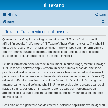
Il Texano
FAQ
Login
C
Indice
e
Il Texano - Trattamento dei dati personali
r
c
Questo paragrafo spiega dettagliatamente come “Il Texano” ed eventuali
affiliati (in seguito “noi”, “nostro”, “Il Texano”, “https://forum.iltexano.it”) e phpBB
a
(in seguito “essi”, “loro”, “phpBB software”, “www.phpbb.com”, “phpBB Limited”,
“phpBB Teams”) usano le informazioni raccolte durante qualsiasi sessione
d’uso da te effettuata (in seguito “le tue informazioni”).
Le tue informazioni sono raccolte in due modi. In primo luogo, mentre si naviga
su “Il Texano” il software phpBB creerà un certo numero di cookie, che sono
piccoli file di testo che vengono scaricati nei file temporanei del tuo browser. I
primi due cookie contengono solo un identificativo utente (in seguito “user-id”)
ed un identificativo anonimo di sessione (in seguito “session-id”), assegnato
automaticamente dal software phpBB. Un terzo cookie viene creato quando si
naviga tra gli argomenti di “Il Texano” e viene usato per memorizzare gli
argomenti letti da quelli ancora da leggere, quindi agevolando la lettura nelle
tue visite future.
Possiamo anche generare cookie esterni al software phpBB mentre navighi su