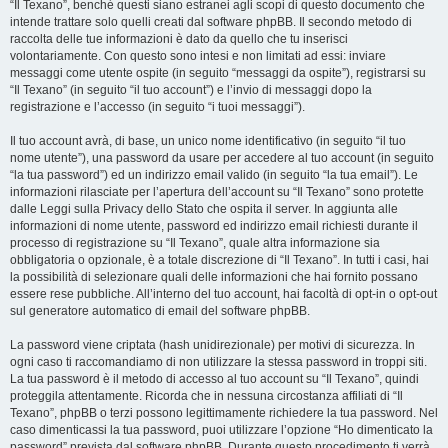
“Il Texano”, benché questi siano estranei agli scopi di questo documento che
intende trattare solo quelli creati dal software phpBB. Il secondo metodo di
raccolta delle tue informazioni è dato da quello che tu inserisci
volontariamente. Con questo sono intesi e non limitati ad essi: inviare
messaggi come utente ospite (in seguito “messaggi da ospite”), registrarsi su
“Il Texano” (in seguito “il tuo account”) e l’invio di messaggi dopo la
registrazione e l’accesso (in seguito “i tuoi messaggi”).
Il tuo account avrà, di base, un unico nome identificativo (in seguito “il tuo
nome utente”), una password da usare per accedere al tuo account (in seguito
“la tua password”) ed un indirizzo email valido (in seguito “la tua email”). Le
informazioni rilasciate per l’apertura dell’account su “Il Texano” sono protette
dalle Leggi sulla Privacy dello Stato che ospita il server. In aggiunta alle
informazioni di nome utente, password ed indirizzo email richiesti durante il
processo di registrazione su “Il Texano”, quale altra informazione sia
obbligatoria o opzionale, è a totale discrezione di “Il Texano”. In tutti i casi, hai
la possibilità di selezionare quali delle informazioni che hai fornito possano
essere rese pubbliche. All’interno del tuo account, hai facoltà di opt-in o opt-out
sul generatore automatico di email del software phpBB.
La password viene criptata (hash unidirezionale) per motivi di sicurezza. In
ogni caso ti raccomandiamo di non utilizzare la stessa password in troppi siti.
La tua password è il metodo di accesso al tuo account su “Il Texano”, quindi
proteggila attentamente. Ricorda che in nessuna circostanza affiliati di “Il
Texano”, phpBB o terzi possono legittimamente richiedere la tua password. Nel
caso dimenticassi la tua password, puoi utilizzare l’opzione “Ho dimenticato la
password” prevista dal software phpBB. Durante questo procedimento ti verrà