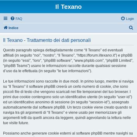
Il Texano
FAQ
Login
C
Indice
e
Il Texano - Trattamento dei dati personali
r
c
Questo paragrafo spiega dettagliatamente come “Il Texano” ed eventuali
affiliati (in seguito “noi”, “nostro”, “Il Texano”, “https://forum.iltexano.it”) e phpBB
a
(in seguito “essi”, “loro”, “phpBB software”, “www.phpbb.com”, “phpBB Limited”,
“phpBB Teams”) usano le informazioni raccolte durante qualsiasi sessione
d’uso da te effettuata (in seguito “le tue informazioni”).
Le tue informazioni sono raccolte in due modi. In primo luogo, mentre si naviga
su “Il Texano” il software phpBB creerà un certo numero di cookie, che sono
piccoli file di testo che vengono scaricati nei file temporanei del tuo browser. I
primi due cookie contengono solo un identificativo utente (in seguito “user-id”)
ed un identificativo anonimo di sessione (in seguito “session-id”), assegnato
automaticamente dal software phpBB. Un terzo cookie viene creato quando si
naviga tra gli argomenti di “Il Texano” e viene usato per memorizzare gli
argomenti letti da quelli ancora da leggere, quindi agevolando la lettura nelle
tue visite future.
Possiamo anche generare cookie esterni al software phpBB mentre navighi su