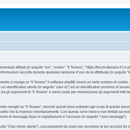
uali affiliati (in seguito “noi”, “nostro”, “Il Texano”, “https://forum.iltexano.it”) e 
mazioni raccolte durante qualsiasi sessione d’uso da te effettuata (in seguito “le
entre si naviga su “Il Texano” il software phpBB creerà un certo numero di cookie, ch
un identificativo utente (in seguito “user-id”) ed un identificativo anonimo di sess
ra gli argomenti di “Il Texano” e viene usato per memorizzare gli argomenti letti da
e navighi su “Il Texano”, benché questi siano estranei agli scopi di questo docume
quello che tu inserisci volontariamente. Con questo sono intesi e non limitati ad es
e l’invio di messaggi dopo la registrazione e l’accesso (in seguito “i tuoi messaggi”).
eguito “il tuo nome utente”), una password da usare per accedere al tuo account (in s