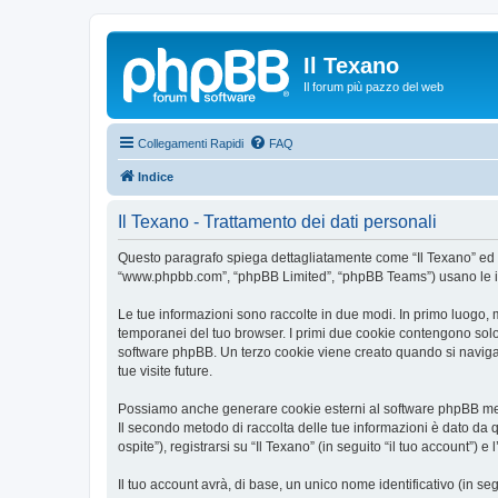
Il Texano
Il forum più pazzo del web
Collegamenti Rapidi
FAQ
Indice
Il Texano - Trattamento dei dati personali
Questo paragrafo spiega dettagliatamente come “Il Texano” ed event
“www.phpbb.com”, “phpBB Limited”, “phpBB Teams”) usano le infor
Le tue informazioni sono raccolte in due modi. In primo luogo, m
temporanei del tuo browser. I primi due cookie contengono solo 
software phpBB. Un terzo cookie viene creato quando si naviga t
tue visite future.
Possiamo anche generare cookie esterni al software phpBB mentr
Il secondo metodo di raccolta delle tue informazioni è dato da 
ospite”), registrarsi su “Il Texano” (in seguito “il tuo account”) 
Il tuo account avrà, di base, un unico nome identificativo (in s