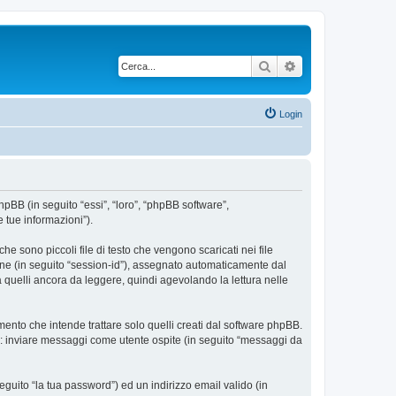
Cerca
Ricerca avanzata
Login
phpBB (in seguito “essi”, “loro”, “phpBB software”,
 tue informazioni”).
e sono piccoli file di testo che vengono scaricati nei file
ione (in seguito “session-id”), assegnato automaticamente dal
 quelli ancora da leggere, quindi agevolando la lettura nelle
nto che intende trattare solo quelli creati dal software phpBB.
si: inviare messaggi come utente ospite (in seguito “messaggi da
eguito “la tua password”) ed un indirizzo email valido (in