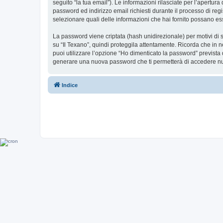
seguito “la tua email”). Le informazioni rilasciate per l’apertura
password ed indirizzo email richiesti durante il processo di regist
selezionare quali delle informazioni che hai fornito possano ess
La password viene criptata (hash unidirezionale) per motivi di s
su “Il Texano”, quindi proteggila attentamente. Ricorda che in n
puoi utilizzare l’opzione “Ho dimenticato la password” prevista
generare una nuova password che ti permetterà di accedere n
Indice