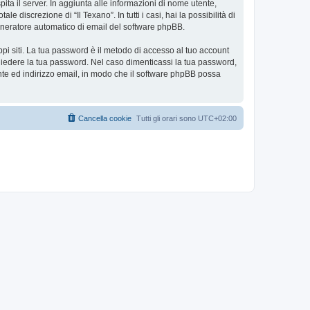
pita il server. In aggiunta alle informazioni di nome utente,
e discrezione di “Il Texano”. In tutti i casi, hai la possibilità di
 generatore automatico di email del software phpBB.
ppi siti. La tua password è il metodo di accesso al tuo account
ichiedere la tua password. Nel caso dimenticassi la tua password,
nte ed indirizzo email, in modo che il software phpBB possa
Cancella cookie
Tutti gli orari sono
UTC+02:00