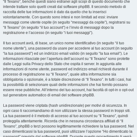
“Il Texano”, benché questi siano estranei agli scopi di questo documento che
intende trattare solo quelli creati dal software phpBB. Il secondo metodo di
raccolta delle tue informazioni è dato da quello che tu inserisci
volontariamente. Con questo sono intesi e non limitati ad essi: inviare
messaggi come utente ospite (in seguito “messaggi da ospite”), registrarsi su
“Il Texano” (in seguito “il tuo account”) e l’invio di messaggi dopo la
registrazione e l’accesso (in seguito “i tuoi messaggi”).
Il tuo account avrà, di base, un unico nome identificativo (in seguito “il tuo
nome utente”), una password da usare per accedere al tuo account (in seguito
“la tua password”) ed un indirizzo email valido (in seguito “la tua email”). Le
informazioni rilasciate per l’apertura dell’account su “Il Texano” sono protette
dalle Leggi sulla Privacy dello Stato che ospita il server. In aggiunta alle
informazioni di nome utente, password ed indirizzo email richiesti durante il
processo di registrazione su “Il Texano”, quale altra informazione sia
obbligatoria o opzionale, è a totale discrezione di “Il Texano”. In tutti i casi, hai
la possibilità di selezionare quali delle informazioni che hai fornito possano
essere rese pubbliche. All’interno del tuo account, hai facoltà di opt-in o opt-out
sul generatore automatico di email del software phpBB.
La password viene criptata (hash unidirezionale) per motivi di sicurezza. In
ogni caso ti raccomandiamo di non utilizzare la stessa password in troppi siti.
La tua password è il metodo di accesso al tuo account su “Il Texano”, quindi
proteggila attentamente. Ricorda che in nessuna circostanza affiliati di “Il
Texano”, phpBB o terzi possono legittimamente richiedere la tua password. Nel
caso dimenticassi la tua password, puoi utilizzare l’opzione “Ho dimenticato la
password” prevista dal software phpBB. Durante questo procedimento ti verrà