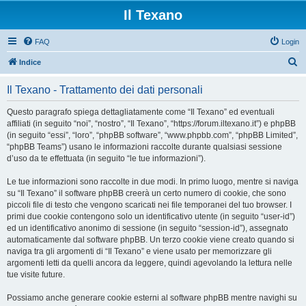
Il Texano
FAQ
Login
C
Indice
e
Il Texano - Trattamento dei dati personali
r
c
Questo paragrafo spiega dettagliatamente come “Il Texano” ed eventuali
affiliati (in seguito “noi”, “nostro”, “Il Texano”, “https://forum.iltexano.it”) e phpBB
a
(in seguito “essi”, “loro”, “phpBB software”, “www.phpbb.com”, “phpBB Limited”,
“phpBB Teams”) usano le informazioni raccolte durante qualsiasi sessione
d’uso da te effettuata (in seguito “le tue informazioni”).
Le tue informazioni sono raccolte in due modi. In primo luogo, mentre si naviga
su “Il Texano” il software phpBB creerà un certo numero di cookie, che sono
piccoli file di testo che vengono scaricati nei file temporanei del tuo browser. I
primi due cookie contengono solo un identificativo utente (in seguito “user-id”)
ed un identificativo anonimo di sessione (in seguito “session-id”), assegnato
automaticamente dal software phpBB. Un terzo cookie viene creato quando si
naviga tra gli argomenti di “Il Texano” e viene usato per memorizzare gli
argomenti letti da quelli ancora da leggere, quindi agevolando la lettura nelle
tue visite future.
Possiamo anche generare cookie esterni al software phpBB mentre navighi su