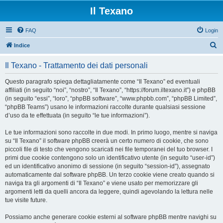
Il Texano
FAQ
Login
C
Indice
e
Il Texano - Trattamento dei dati personali
r
c
Questo paragrafo spiega dettagliatamente come “Il Texano” ed eventuali
affiliati (in seguito “noi”, “nostro”, “Il Texano”, “https://forum.iltexano.it”) e phpBB
a
(in seguito “essi”, “loro”, “phpBB software”, “www.phpbb.com”, “phpBB Limited”,
“phpBB Teams”) usano le informazioni raccolte durante qualsiasi sessione
d’uso da te effettuata (in seguito “le tue informazioni”).
Le tue informazioni sono raccolte in due modi. In primo luogo, mentre si naviga
su “Il Texano” il software phpBB creerà un certo numero di cookie, che sono
piccoli file di testo che vengono scaricati nei file temporanei del tuo browser. I
primi due cookie contengono solo un identificativo utente (in seguito “user-id”)
ed un identificativo anonimo di sessione (in seguito “session-id”), assegnato
automaticamente dal software phpBB. Un terzo cookie viene creato quando si
naviga tra gli argomenti di “Il Texano” e viene usato per memorizzare gli
argomenti letti da quelli ancora da leggere, quindi agevolando la lettura nelle
tue visite future.
Possiamo anche generare cookie esterni al software phpBB mentre navighi su