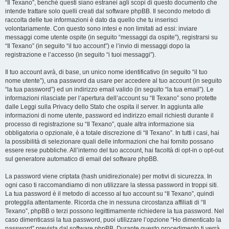
“Il Texano”, benché questi siano estranei agli scopi di questo documento che
intende trattare solo quelli creati dal software phpBB. Il secondo metodo di
raccolta delle tue informazioni è dato da quello che tu inserisci
volontariamente. Con questo sono intesi e non limitati ad essi: inviare
messaggi come utente ospite (in seguito “messaggi da ospite”), registrarsi su
“Il Texano” (in seguito “il tuo account”) e l’invio di messaggi dopo la
registrazione e l’accesso (in seguito “i tuoi messaggi”).
Il tuo account avrà, di base, un unico nome identificativo (in seguito “il tuo
nome utente”), una password da usare per accedere al tuo account (in seguito
“la tua password”) ed un indirizzo email valido (in seguito “la tua email”). Le
informazioni rilasciate per l’apertura dell’account su “Il Texano” sono protette
dalle Leggi sulla Privacy dello Stato che ospita il server. In aggiunta alle
informazioni di nome utente, password ed indirizzo email richiesti durante il
processo di registrazione su “Il Texano”, quale altra informazione sia
obbligatoria o opzionale, è a totale discrezione di “Il Texano”. In tutti i casi, hai
la possibilità di selezionare quali delle informazioni che hai fornito possano
essere rese pubbliche. All’interno del tuo account, hai facoltà di opt-in o opt-out
sul generatore automatico di email del software phpBB.
La password viene criptata (hash unidirezionale) per motivi di sicurezza. In
ogni caso ti raccomandiamo di non utilizzare la stessa password in troppi siti.
La tua password è il metodo di accesso al tuo account su “Il Texano”, quindi
proteggila attentamente. Ricorda che in nessuna circostanza affiliati di “Il
Texano”, phpBB o terzi possono legittimamente richiedere la tua password. Nel
caso dimenticassi la tua password, puoi utilizzare l’opzione “Ho dimenticato la
password” prevista dal software phpBB. Durante questo procedimento ti verrà