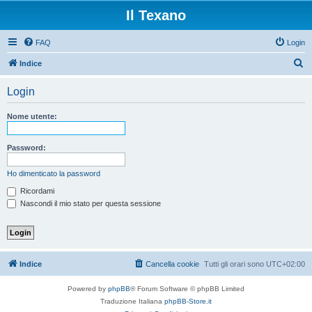
Il Texano
FAQ
Login
C
Indice
e
Login
r
c
Nome utente:
a
Password:
Ho dimenticato la password
Ricordami
Nascondi il mio stato per questa sessione
Indice
Cancella cookie
Tutti gli orari sono
UTC+02:00
Powered by
phpBB
® Forum Software © phpBB Limited
Traduzione Italiana
phpBB-Store.it