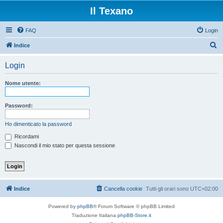
Il Texano
FAQ
Login
C
Indice
e
Login
r
c
Nome utente:
a
Password:
Ho dimenticato la password
Ricordami
Nascondi il mio stato per questa sessione
Indice
Cancella cookie
Tutti gli orari sono
UTC+02:00
Powered by
phpBB
® Forum Software © phpBB Limited
Traduzione Italiana
phpBB-Store.it