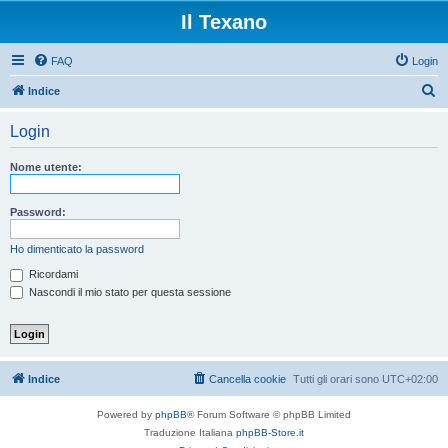
Il Texano
FAQ
Login
C
Indice
e
Login
r
c
Nome utente:
a
Password:
Ho dimenticato la password
Ricordami
Nascondi il mio stato per questa sessione
Indice
Cancella cookie
Tutti gli orari sono
UTC+02:00
Powered by
phpBB
® Forum Software © phpBB Limited
Traduzione Italiana
phpBB-Store.it