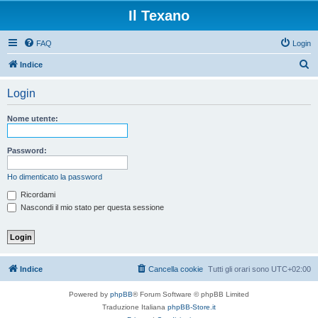
Il Texano
FAQ
Login
C
Indice
e
Login
r
c
Nome utente:
a
Password:
Ho dimenticato la password
Ricordami
Nascondi il mio stato per questa sessione
Indice
Cancella cookie
Tutti gli orari sono
UTC+02:00
Powered by
phpBB
® Forum Software © phpBB Limited
Traduzione Italiana
phpBB-Store.it