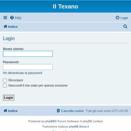
Il Texano
FAQ
Login
C
Indice
e
Login
r
c
Nome utente:
a
Password:
Ho dimenticato la password
Ricordami
Nascondi il mio stato per questa sessione
Indice
Cancella cookie
Tutti gli orari sono
UTC+02:00
Powered by
phpBB
® Forum Software © phpBB Limited
Traduzione Italiana
phpBB-Store.it