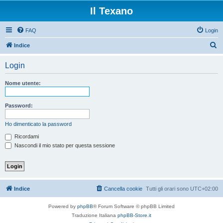
Il Texano
FAQ
Login
C
Indice
e
Login
r
c
Nome utente:
a
Password:
Ho dimenticato la password
Ricordami
Nascondi il mio stato per questa sessione
Indice
Cancella cookie
Tutti gli orari sono
UTC+02:00
Powered by
phpBB
® Forum Software © phpBB Limited
Traduzione Italiana
phpBB-Store.it