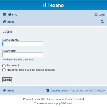
Il Texano
FAQ
Login
C
Indice
e
Login
r
c
Nome utente:
a
Password:
Ho dimenticato la password
Ricordami
Nascondi il mio stato per questa sessione
Indice
Cancella cookie
Tutti gli orari sono
UTC+02:00
Powered by
phpBB
® Forum Software © phpBB Limited
Traduzione Italiana
phpBB-Store.it